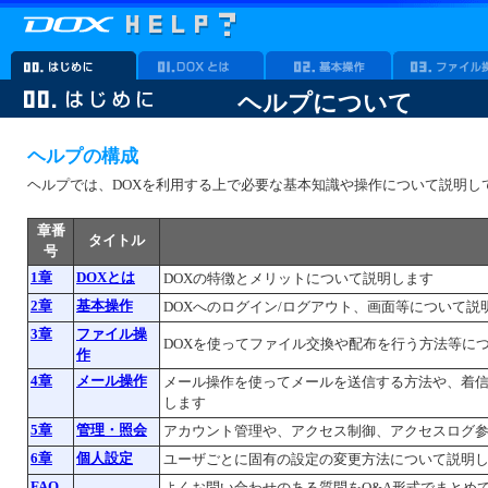
ヘルプについて
ヘルプの構成
ヘルプでは、DOXを利用する上で必要な基本知識や操作について説明し
章番
タイトル
号
1章
DOXとは
DOXの特徴とメリットについて説明します
2章
基本操作
DOXへのログイン/ログアウト、画面等について説
3章
ファイル操
DOXを使ってファイル交換や配布を行う方法等に
作
4章
メール操作
メール操作を使ってメールを送信する方法や、着信
します
5章
管理・照会
アカウント管理や、アクセス制御、アクセスログ
6章
個人設定
ユーザごとに固有の設定の変更方法について説明
FAQ