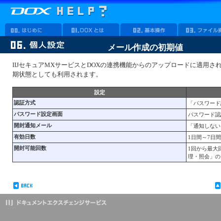
メール作成の初期値
IIJセキュアMXサービスとDOXの連携機能からのアップロードに適用
期状態としても利用されます。
設定
認証方式
「パスワード
パスワード設定画面
パスワード認
開封通知メール
「通知しない
有効日数
1日間～7日
開封可能回数
1回から最大
理・照会」の