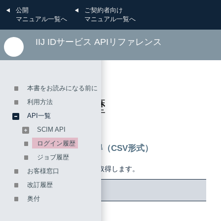
公開
ご契約者向け
マニュアル一覧へ
マニュアル一覧へ
IIJ IDサービス APIリファレンス
API一覧
本書をお読みになる前に
ログイン履歴
利用方法
API一覧
SCIM API
ログイン履歴
ログイン履歴の取得（CSV形式）
ジョブ履歴
ログイン履歴をCSV形式で取得します。
お客様窓口
改訂履歴
項目
値
奥付
HTTPメ
GET