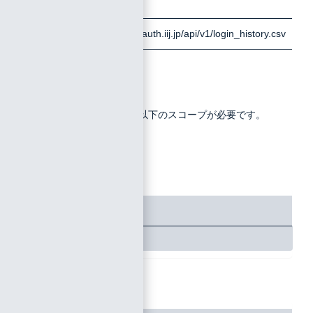
ソッド
URL
https://stream.auth.iij.jp/api/v1/login_history.csv
スコープ
アクセストークン発行時に以下のスコープが必要です。
iid_read_reports
リクエスト例
リクエストボディ
なし
レスポンス例