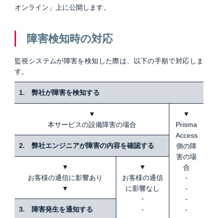
オンライン」上に公開します。
障害検知時の対応
監視システムが障害を検知した際は、以下の手順で対応しま
す。
1. 弊社が障害を検知する
▼
▼
本サービスの設備障害の場合
Prisma
Access
2. 弊社エンジニアが障害の内容を確認する
側の障
害の場
▼
▼
合
お客様の通信に影響あり
お客様の通信
・
▼
に影響なし
・
・
・
3. 障害発生を通知する
・
・