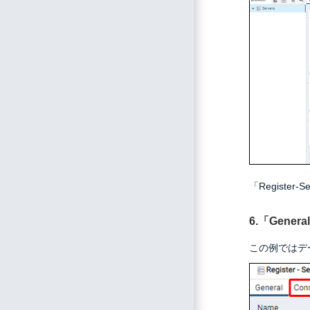
「Registe
6.「Gen
この例ではデ