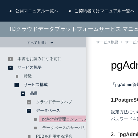
公開
マニュアル一覧へ
ご契約者向け
マニュアル一覧へ
IIJクラウドデータプラットフォームサービス マニ
サービス概要
サービ
すべてを開く
本書をお読みになる前に
pg
サービス概要
特徴
「pgAdm
サービス構成
品目
1.Post
クラウドデータハブ
データベース
設定方法につ
パスワードを
pgAdmin管理コンソールの初期設定
データベースのサーバリソース情報の確認方法
2.「pgA
PBBを利用する場合