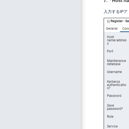
7.「Host
入力するIP