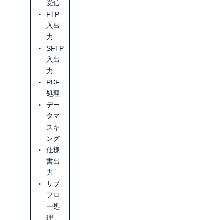
受信
FTP
入出
力
SFTP
入出
力
PDF
処理
デー
タマ
スキ
ング
仕様
書出
力
サブ
フロ
ー処
理