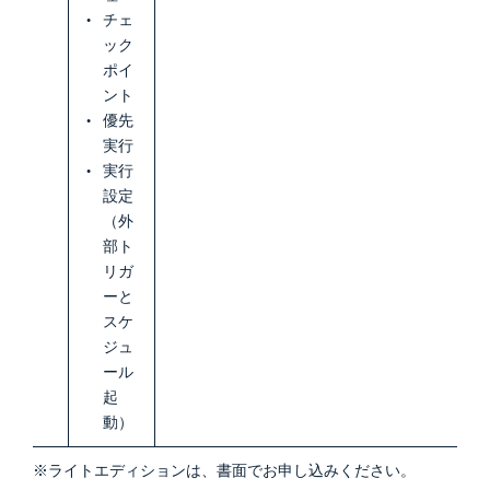
チェ
ック
ポイ
ント
優先
実行
実行
設定
（外
部ト
リガ
ーと
スケ
ジュ
ール
起
動）
※ライトエディションは、書面でお申し込みください。