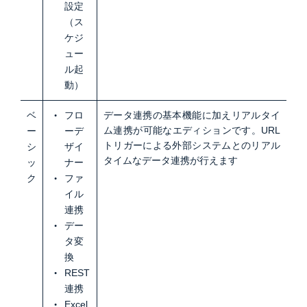
設定
（ス
ケジ
ュー
ル起
動）
ベ
フロ
データ連携の基本機能に加えリアルタイ
ム連携が可能なエディションです。URL
ー
ーデ
トリガーによる外部システムとのリアル
シ
ザイ
タイムなデータ連携が行えます
ッ
ナー
ク
ファ
イル
連携
デー
タ変
換
REST
連携
Excel