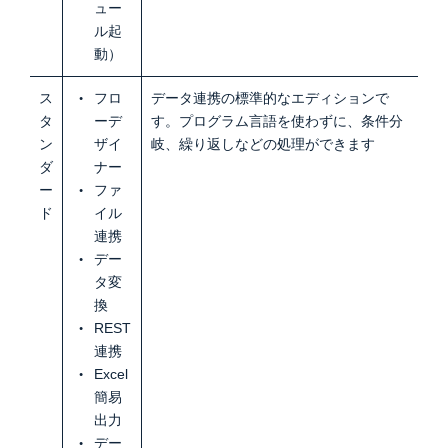
ュー
ル起
動）
ス
フロ
データ連携の標準的なエディションで
タ
ーデ
す。プログラム言語を使わずに、条件分
ン
ザイ
岐、繰り返しなどの処理ができます
ダ
ナー
ー
ファ
ド
イル
連携
デー
タ変
換
REST
連携
Excel
簡易
出力
デー