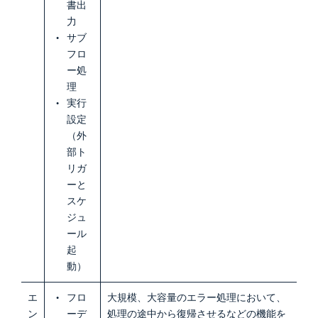
書出
力
サブ
フロ
ー処
理
実行
設定
（外
部ト
リガ
ーと
スケ
ジュ
ール
起
動）
エ
フロ
大規模、大容量のエラー処理において、
ン
ーデ
処理の途中から復帰させるなどの機能を