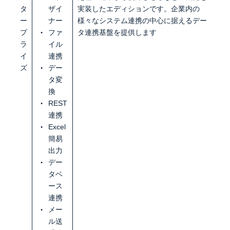
タ
ザイ
実装したエディションです。企業内の
ー
ナー
様々なシステム連携の中心に据えるデー
プ
ファ
タ連携基盤を提供します
ラ
イル
イ
連携
ズ
デー
タ変
換
REST
連携
Excel
簡易
出力
デー
タベ
ース
連携
メー
ル送