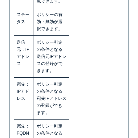
載できます
。
ステー
ポリシーの有
タス
効・無効が選
択できます
。
送信
ポリシー判定
元：IP
の条件となる
アドレ
送信元IPアドレ
ス
スの登録がで
きます
。
宛先：
ポリシー判定
IPアド
の条件となる
レス
宛先IPアドレス
の登録ができ
ます
。
宛先：
ポリシー判定
FQDN
の条件となる