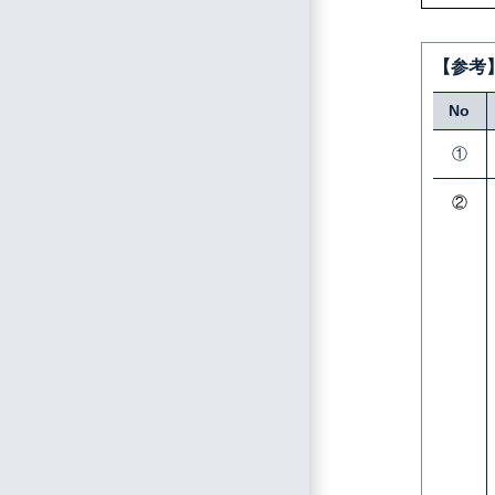
【参考
No
①
②