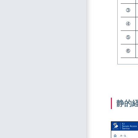
③
④
⑤
⑥
静的