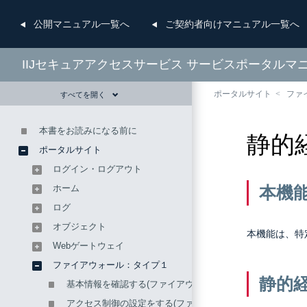
公開
マニュアル一覧へ
ご契約者向け
マニュアル一覧へ
IIJセキュアアクセスサービス サービスポータルマ
ポータルサイト
ファ
すべてを開く
本書をお読みになる前に
静的
ポータルサイト
ログイン・ログアウト
ホーム
本機
ログ
オブジェクト
本機能は、特
Webゲートウェイ
ファイアウォール：タイプ１
静的
基本情報を確認する(ファイアウォール：タイプ1)
アクセス制御の設定をする(ファイアウォール：タイプ1)