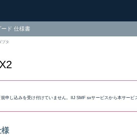
ダード 仕様書
ダプタ
/X2
2は新規申し込みを受け付けていません。IIJ SMF sxサービスから本サー
仕様