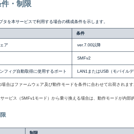
条件・制限
プタを本サービスで利用する場合の構成条件を示します。
条件
ェア
ver.7.00以降
SMFv2
ンフィグ自動取得に使用するポート
LAN1またはUSB（モバイル
の場合はファームウェア及び動作モードを条件に合わせて出荷されます
MF sxサービス（SMFv1モード）から乗り換える場合は、動作モードが内
制限
制限