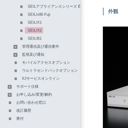
SEILアプライアンスシリーズ BPV4
外観
SEIL/x86 Fuji
SEIL/X1
SEIL/X2
SEIL/B1
管理通信及び通信要件
監視及び通知
モバイルアクセスオプション
ウルトラセンドバックオプション
IIJサービスオンライン
サポート仕様
お申し込み/変更/解約
お問い合わせ窓口
改訂履歴
奥付