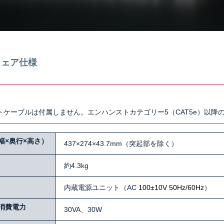
ウェア仕様
トケーブルは付属しません。エンハンストカテゴリー5（CAT5e）以降
幅×奥行×高さ）
437×274×43.7mm（突起部を除く）
約4.3kg
内蔵電源ユニット（AC
100±10V 50Hz/60Hz
）
消費電力
30VA、30W