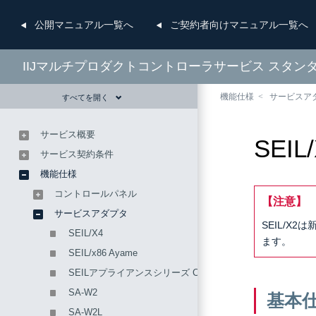
公開
マニュアル一覧へ
ご契約者向け
マニュアル一覧へ
IIJマルチプロダクトコントローラサービス スタン
機能仕様
サービスア
すべてを開く
サービス概要
SEIL
サービス契約条件
機能仕様
コントロールパネル
【注意】
サービスアダプタ
SEIL/X
SEIL/X4
ます。
SEIL/x86 Ayame
SEILアプライアンスシリーズ CA10
SA-W2
基本
SA-W2L