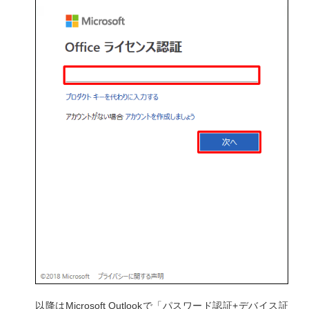
以降はMicrosoft Outlookで「パスワード認証+デバイス証