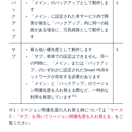
バ
「メイン」のバックアップとして動作しま
1
ッ
す
ク
「メイン」に設定された本サービス内で障
ア
害が発生し「バックアップ」内に同一の経
ッ
路がある場合に、冗長経路として動作しま
プ
す
サ
最も低い優先度として動作します
1
ブ
「サブ」単体での設定はできません。同一
のPBBに、「メイン」または「バックアッ
プ」のいずれかに設定されたSmart HUBネ
ットワークが存在する必要があります
「メイン」と「バックアップ」のリージョ
ン間優先度を入れ替える際など、一時的な
※1
利用を推奨しています
※1：リージョン間優先度の入れ替え例については「
ケース
3：「サブ」を用いてリージョン間優先度を入れ替える
」をご
覧ください。