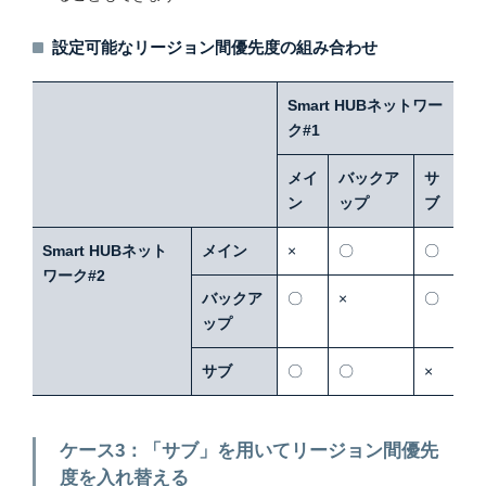
設定可能なリージョン間優先度の組み合わせ
Smart HUBネットワー
ク#1
メイ
バックア
サ
ン
ップ
ブ
Smart HUBネット
メイン
×
〇
〇
ワーク#2
バックア
〇
×
〇
ップ
サブ
〇
〇
×
ケース3：「サブ」を用いてリージョン間優先
度を入れ替える