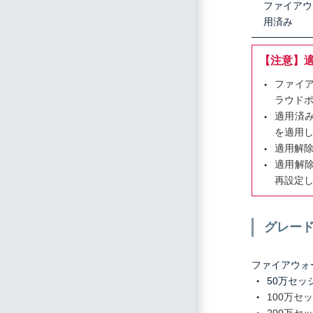
ファイアウ
用済み
【注意】
ファイ
ラウド
適用済
を適用
適用解
適用解
再設定
グレー
ファイアウォ
50万セッ
100万セ
200万セ