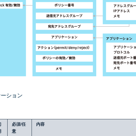
ケーション
初
必須/任
内容
期
意