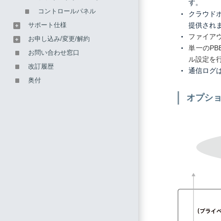
す。
コントロールパネル
クラウド
提供され
サポート仕様
ファイア
お申し込み/変更/解約
単一のPB
お問い合わせ窓口
ル設定を
改訂履歴
通信ログ
奥付
オプシ