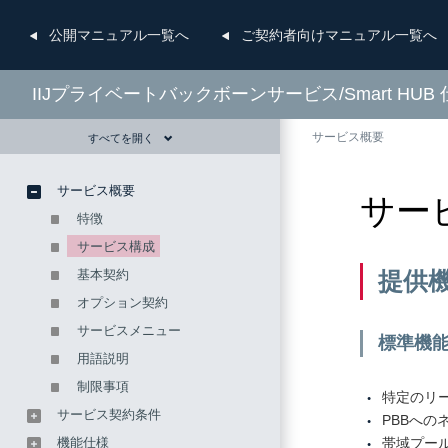
公開
マニュアル一覧へ
ご契約者向け
マニュアル一覧へ
IIJプライベートバックボーンサービス/Smart HUB
サービス概要
すべてを開く
サービス概要
サー
特徴
サービス構成
基本契約
提供
オプション契約
サービスメニュー
標準機
用語説明
制限事項
特定のリ
サービス契約条件
PBBへの
機能仕様
帯域プー