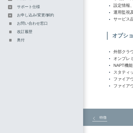
設定情報
サポート仕様
運用監視
お申し込み/変更/解約
サービス品
お問い合わせ窓口
改訂履歴
オプシ
奥付
外部クラ
オンプレ
NAPT機能
スタティッ
ファイア
ファイア
特徴