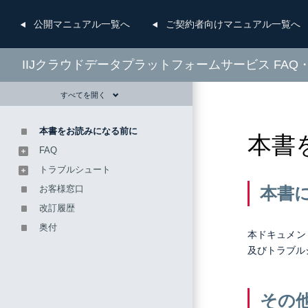
公開
マニュアル一覧へ
ご契約者向け
マニュアル一覧へ
IIJクラウドデータプラットフォームサービス FA
すべてを開く
本書をお読みになる前に
本書
FAQ
トラブルシュート
お客様窓口
本書
改訂履歴
奥付
本ドキュメン
及びトラブル
その