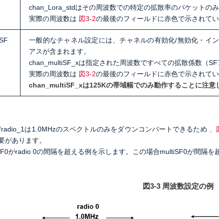
chan_Lora_stdはその
周波数での特定の拡散率のパケットのみ
実際の周波数は
図3‐2
の最後のフィールドに赤色で示されてい
iSF
一般的なチャネル設定には、チャネルの有効化/無効化・インターフェイ
アスが含まれます。
chan_multiSF_xは指定された周波数ですべての拡散係数（
実際の周波数は
図3‐2
の最後のフィールドに赤色で示されてい
chan_multiSF_xは125Kの帯域幅でのみ動作することに注
およびradio_1は1.0MHzのスペクトルのみをダウンコンバートできるため
、
要があります。
iSF0がradio 0の間隔を超える例を示します。
この場合
multiSF0が間
図3‐3 周波数設定の例