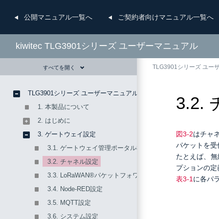
公開
マニュアル一覧へ
ご契約者向け
マニュアル一覧へ
kiwitec TLG3901シリーズ ユーザーマニュアル
TLG3901シリーズ ユ
すべてを開く
TLG3901シリーズ ユーザーマニュアル
3.2
1. 本製品について
2. はじめに
図3‐2
はチャ
3. ゲートウェイ設定
パケットを受
3.1. ゲートウェイ管理ポータル概要
たとえば、
無
3.2. チャネル設定
プションの定
3.3. LoRaWAN®パケットフォワーダー設定
表3‐1
に各パ
3.4. Node-RED設定
3.5. MQTT設定
3.6. システム設定