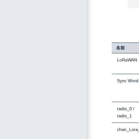
名前
LoRaWAN
Sync Word
radio_0 /
radio_1
chan_Lora