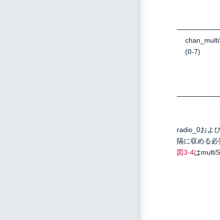
chan_mult
(0-7)
radio_0
隔に収める必
図3‐4
はmult