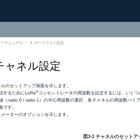
ーザーマニュアル
3. ゲートウェイ設定
. チャネル設定
ネルのセットアップ画面を示します。
®
信するためにLoRa
コンセントレータの周波数を設定するには、いくつ
線（radio 0 / radio 1）の中心周波数の選択、
各チャネルの周波数バイ
義です。
ラメーターのオプションを示します。
図3‐2
チャネルのセットア