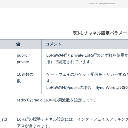
表3‐1 チャネル設定
パラメー
値
コメント
®
®
public /
LoRaWAN
とprivate LoRa
のいずれを使用する
private
用）で固定されています。
10進数の
ゲートウェイのパケット受信をトリガーするため
数
す。
LoRaWANがpublicの場合、Sync-Wordは
52(0
radio 0とradio 1の中心周波数を設定します。
®
_std
LoRa
の標準チャネル設定には、インターフェイスフッキング（radio
アスが含まれます。