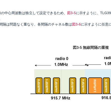
線の
中心周波数は独立して設定できるため、
図3-5
に示すように、TLG3
。
MHz間隔は問題なく重なり、各間隔のチャネル数は
図3‐6
に示すように任意
図3-5 無線間隔の重複