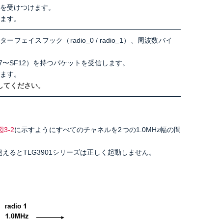
を受けつけます。
ます。
スフック（radio_0 / radio_1）、
周波数バイ
SF7〜SF12）を持つパケットを受信します。
ます。
意してください。
図3‐2
に示すように
すべてのチャネルを2つの1.0MHz幅の間
隔を超えるとTLG3901シリーズは正しく起動しません。