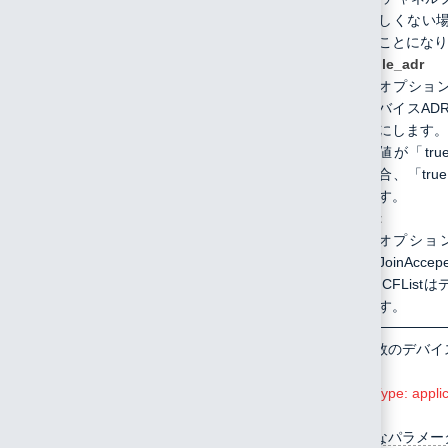
しくない
ことになり
enable_adr
オプショ
バイスAD
にします。
値が「tr
合、「tr
す。
cflist
オプショ
JoinAccepe
CFLis
す。
/api/device/multicreate
POST
同時に複数のデバイ
Content-Type: applic
指定可能なパラメー