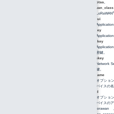
otaa
。
lorawan_class
LoRaWAN
appeui
Applicatio
appkey
Applicatio
appskey
Applicatio
密鍵。
nwkskey
Network S
鍵。
devname
オプショ
バイスの名
appid
オプショ
バイスのア
lorawa
las_s