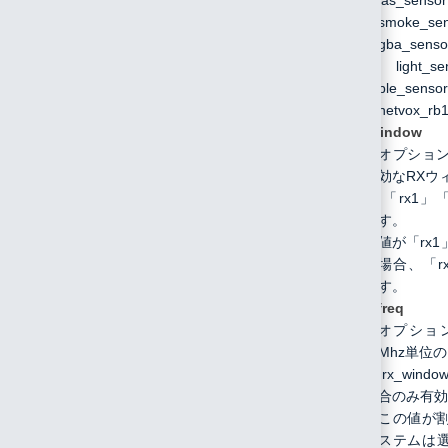
smoke
gba_senso
light_
ble_se
netvox_r
rx_window
オプショ
効なRXウ
「rx1」
す。
値が「rx1
場合、
「
す。
rx2_freq
オプショ
Mhz単位
rx_windo
合のみ有効
この値が
ステムは選択