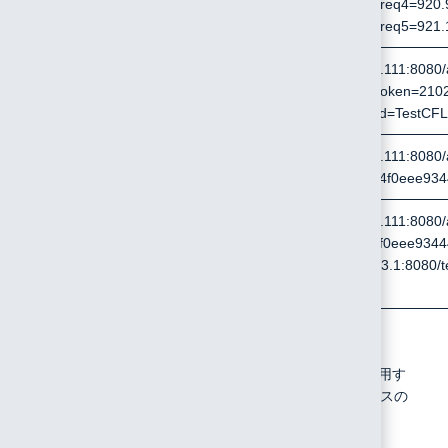
--data-urlencode "freq4=920.9
--data-urlencode "freq5=921.
/api/cflist/delete
curl http://192.168.0.111:8080/ap
--data-urlencode "token=210
--data-urlencode "id=TestCFLi
/api/post/list
curl http://192.168.0.111:8080/a
?token=2102372cfe4f0eee93
/api/post/update
curl http://192.168.0.111:808
token=2102372cfe4f0eee9344
[{"url":"
http://10.42.43.1:8080/t
EOF
リスト7-2
と
リスト7-3
は、RESTful APIをGo言語から使用す
る例です。それぞれアップリンクデータの取得とデバイスの
作成を行います。