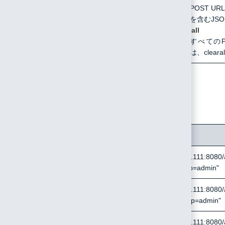
POST U
を含む
JS
clearall
すべてのP
は、clea
表7-8
は各REST APIのcURL入力例です。
表7-8 REST APIリクエスト
REST API
cURL入力例
/api/user/get/api_token
curl http://192.168.0.111:8080/
--data-urlencode "p=admin"
/api/user/generate/api_token
curl http://192.168.0.111:8080/
--data-urlencode "p=admin"
/api/device/uplink
curl http://192.168.0.111:8080/a