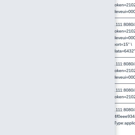
--data-urlencode "token=210
--data-urlencode "deveui=00
/api/device/downlink
curl http://192.168.0.111:8080/
--data-urlencode "token=210
--data-urlencode "deveui=000
--data-urlencode "port=15" \
--data-urlencode "data=6432
/api/device/downlink/delete
curl http://192.168.0.111:8080/
--data-urlencode "token=210
--data-urlencode "deveui=00
/api/device/list
curl http://192.168.0.111:8080/a
--data-urlencode "token=21
/api/device/multicreate
curl http://192.168.0.111:8080/
?token=2102372cfe4f0eee934
--header 'Content-Type:applica
--data @- <<EOF