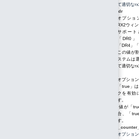
て適切なrx
rx2_dr
オプショ
RX2ウィン
サポート
「DR0」
「DR4」
この値が
ステムは選択
て適切なrx
relax
オプション
「true
クを有効
す。
値が「tr
合、「tr
す。
relax_counter
オプショ