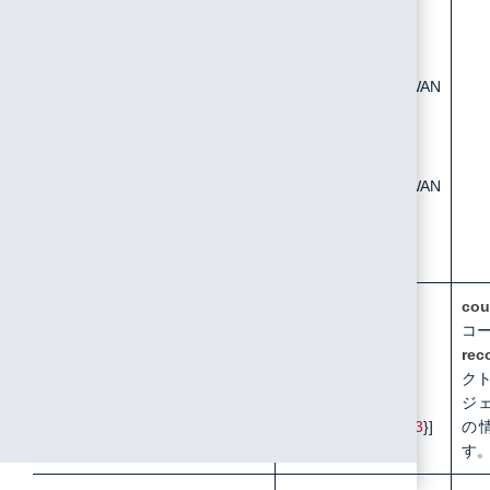
OK
FAILED: LoRaWAN
Server Socket
Error
FAILED: LoRaWAN
Server Socket
Timeout
/api/device/list
Content-Type:
cou
application/json
コ
rec
{
ク
"count": number,
ジ
"records": [{
表7-3
}]
の
}
す