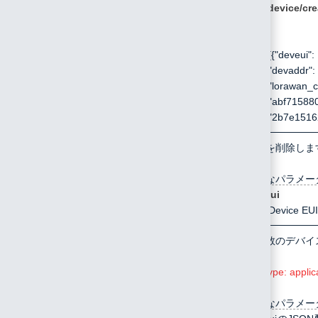
/api/device/cre
列
例:
[{"deveu
"devaddr": 
"lorawan
"abf715
"2b7e1516
/api/device/delete
POST
デバイスを削除しま
指定可能なパラメー
deveui
Device
EU
/api/device/multidelete
POST
同時に複数のデバイ
Conten-Type: applica
指定可能なパラメー