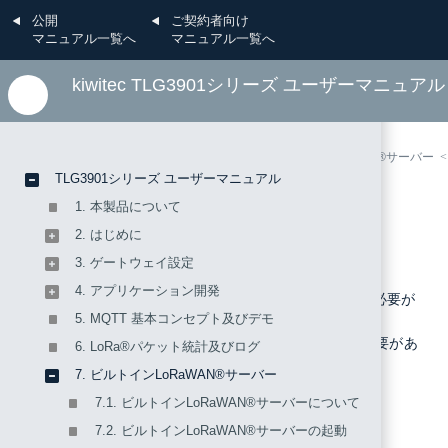
公開
ご契約者向け
マニュアル一覧へ
マニュアル一覧へ
kiwitec TLG3901シリーズ ユーザーマニュアル
TLG3901シリーズ ユーザーマニュアル
7. ビルトインLoRaWAN®サーバー
TLG3901シリーズ ユーザーマニュアル
7.4.6. RESTful API
1. 本製品について
2. はじめに
3. ゲートウェイ設定
4. アプリケーション開発
RESTful APIの使用を開始するにはトークンを生成する必要が
5. MQTT 基本コンセプト及びデモ
あります。
このトークンはGETまたはPOSTメソッドに含める必要があ
6. LoRa®パケット統計及びログ
ります。
表7-7
はRESTful APIの詳細です。
7. ビルトインLoRaWAN®サーバー
REST APIには以下の制限事項があります。
7.1. ビルトインLoRaWAN®サーバーについて
HTTPリクエストのボディサイズは100KB以下
7.2. ビルトインLoRaWAN®サーバーの起動
HTTPリクエストのタイムアウトは10秒