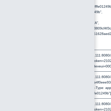
[{
"deveui": "000b78fffe01249b
"devaddr": "fe01249b",
"activate": "otaa",
"lorawan_class": "A",
"appeui": "abf7158809cf4f3c
"appkey": "2b7e151628aed2
}]
EOF
/api/device/delete
curl http://192.168.0.111:8080/
--data-urlencode "token=210
--data-urlencode "deveui=00
/api/device/multidelete
curl http://192.168.0.111:8080/
?token=2102372cfe4f0eee93
--header 'Content-Type: appli
--data '["000b78fffe01249b"]
/api/device/create
curl http://192.168.0.111:8080/
--data-urlencode "token=210