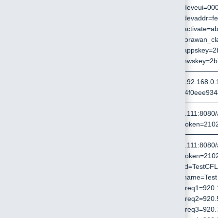
--data-urlencode "deveui=000
--data-urlencode "devaddr=fe
--data-urlencode "activate=ab
--data-urlencode "lorawan_cl
--data-urlencode "appskey=2
--data-urlencode "nwskey=2
/api/device/alldelte
curl -X POST http://192.168.0.
?token=2102372cfe4f0eee93
/api/cflist/list
curl http://192.168.0.111:8080/api
--data-urlencode "token=21
/api/cflist/create
curl http://192.168.0.111:8080/a
--data-urlencode "token=210
--data-urlencode "id=TestCFLi
--data-urlencode "name=Test C
--data-urlencode "freq1=920.1
--data-urlencode "freq2=920.5
--data-urlencode "freq3=920.7