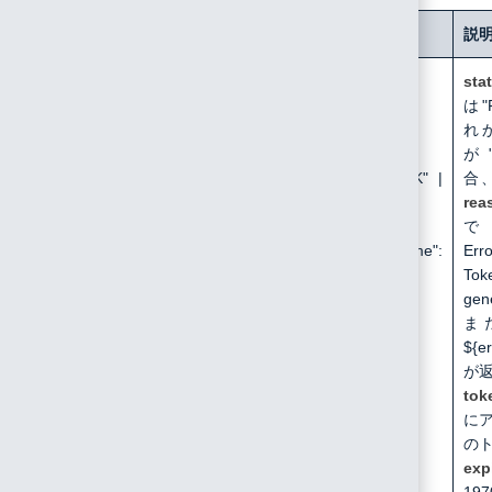
REST API
フォーマット
説
/api/user/get/api_token
Content-Type:
sta
application/json
は"
れ
{
が"
"status": "OK" |
合
"FAILED",
rea
"token": string,
で"
"expired_time":
Er
number
To
}
gen
ま
${er
が
tok
に
の
exp