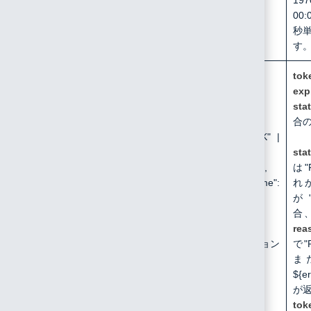
197
00
秒
す
/api/user/generate/api_token
Content-Type:
tok
application/json
exp
sta
{
合
"status": "OK" |
"FAILED",
sta
<"token": string>,
は"
<"expired_time":
れ
number>
が"
}
合
rea
注: < >内はオプション
で"P
メンバー
また
${
が
tok