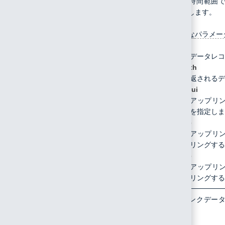
/api/device/uplink
GET
指定した時間範囲
タを取得します。
指定可能な
パラメー
start
データレコ
length
返されるデ
deveui
アップリ
を指定しま
ftime
アップリ
リングする
ttime
アップリ
リングする
/api/device/downlink
POST
ダウンリンクデー
ます。