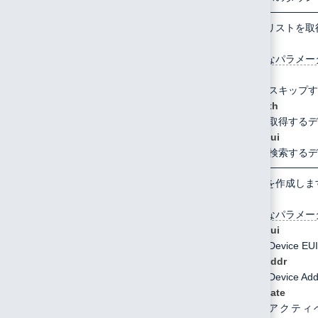
/api/device/list
GET
デバイスリストを取
指定可能なパラメー
start
スキップす
length
取得するデ
deveui
検索するデ
/api/device/create
POST
デバイスを作成しま
指定可能なパラメー
deveui
Device
EU
devaddr
Device Add
activate
アクティ