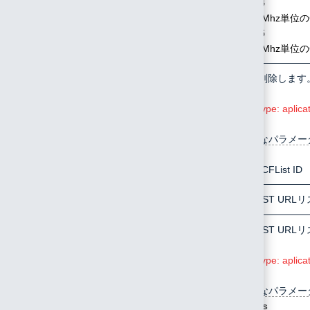
freq4
Mhz単位のC
freq5
Mhz単位のC
/api/cflist/delete
POST
CFListを削除します
Conten-Type: aplica
指定可能なパラメー
id
CFList ID
/api/post/list
GET
HTTP POST U
/api/post/update
POST
HTTP POST U
Conten-Type: aplica
指定可能なパラメー
posts