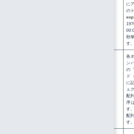
に
の
exp
197
00
秒
す
/api/device/uplink
Content-Type:
各
application/json
ン
の
[{
表7-1
}]
ド
（
に
ェ
配
序
す
配
す