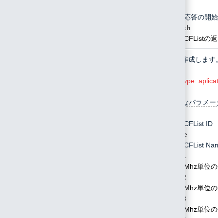
start
応答の開始
length
CFList
/api/cflist/create
POST
CFListを作成します
Conten-Type: aplica
指定可能なパラメー
id
CFList ID
name
CFList Na
freq1
Mhz単位のC
freq2
Mhz単位のC
freq3
Mhz単位のC