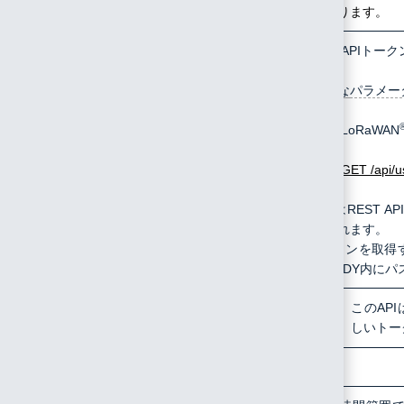
必要があります。
/api/user/generate/api_token
GET
RESTFul API
指定可能な
パラメー
p
LoRaWAN
例:
GET
/api/
このAPIはREST
に使用されます。
APIトークンを取得す
POST BODY内に
パ
このAP
しいトー