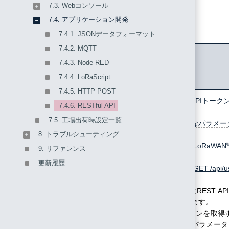
7.3. Webコンソール
7.4. アプリケーション開発
表7-7 RESTful API
7.4.1. JSONデータフォーマット
7.4.2. MQTT
REST API
HTTP
説明
7.4.3. Node-RED
メソ
7.4.4. LoRaScript
ッド
7.4.5. HTTP POST
/api/user/get/api_token
GET
RESTful APIト
7.4.6. RESTful API
7.5. 工場出荷時設定一覧
指定可能なパラメー
p
8. トラブルシューティング
LoRaWAN
9. リファレンス
例:
更新履歴
GET
/api/
このAPIはREST
使用されます。
APIトークンを取得
のクエリパラメータ