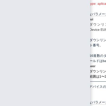
Content-Type: aplic
指定可能なパラメー
deveui
ダウンリ
Device EU
port
ダウンリ
ト番号。
data
16進数の
ールドはb
txpower
ダウンリンク
範囲は1〜
/api/device/downlink/list
GET
指定したデバイス
ます。
指定可能なパラメー