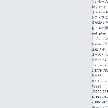
ウンターの
32または1
（
relax = 
クティブに
値が32ま
的に32に
channel_plan
オプショ
ャネルプラ
現在サポ
は次のとお
EU863-87
US902-92
CN779-78
EU433
AU915-92
AS923
KR920-92
IND865-86
RU864-87
チャネル