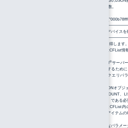
deveuiのJSO
16進数。
例:
["000b78ff
/api/device/alldelte
POST
同時に全デバイスを
/api/cflist/list
GET
CFlistを取得します
このAPIはCFLi
す。
®
LoRaWAN
サーバ
ルバックするために
ソッドのクエリパ
ります。
応答はJSONオブジ
TYPE、COUNT、
は「cflist」であ
COUNTはCFLi
cflist内のアイテ
指定可能なパラメー