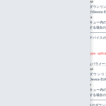
deveui
ダウンリ
のDevice 
index
キュー内
する場合の
/api/device/downlink/delete
POST
指定したデバイス
ます。
Content-Type: aplic
指定可能なパラメー
deveui
ダウンリ
Device EU
index
キュー内
する場合の
/api/device/downlink/alldelete
POST
全デバイスのダウン