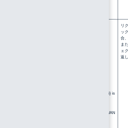
Server Socket
Timeout
/api/device/downlink/list
Content-Type:
リ
text/plain
ッ
合
ま
FAILED: No
ェ
DeviceEUI.
返
FAILED: Invalid
Index
Device
deveui:${deveui} is
not existed.
FAILED: LoRaWAN
Server Socket
Error