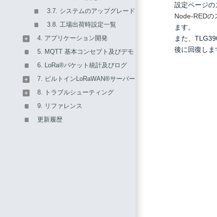
設定ページの
3.7. システムのアップグレードとリセット
Node-RE
3.8. 工場出荷時設定一覧
ます。
4. アプリケーション開発
また、TLG3
後に回復しま
5. MQTT 基本コンセプト及びデモ
6. LoRa®パケット統計及びログ
7. ビルトインLoRaWAN®サーバー
8. トラブルシューティング
9. リファレンス
更新履歴