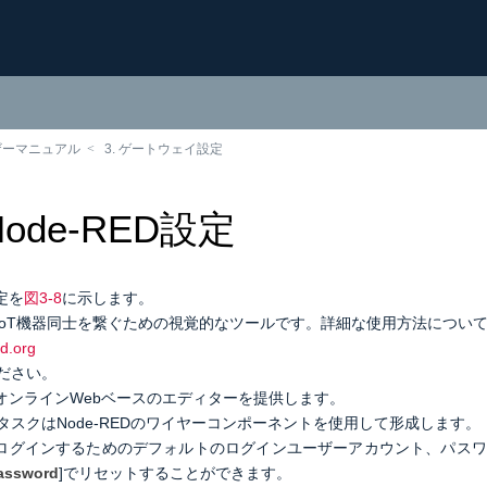
ーザーマニュアル
3. ゲートウェイ設定
 Node-RED設定
設定を
図3-8
に示します。
DはIoT機器同士を繋ぐための視覚的なツールです。
詳細な使用方法につい
ed.org
ださい。
DはオンラインWebベースのエディターを提供します。
タスクはNode-REDのワイヤーコンポーネントを使用して形成します。
EDにログインするためのデフォルトのログインユーザーアカウント、パス
assword
]でリセットすることができます。