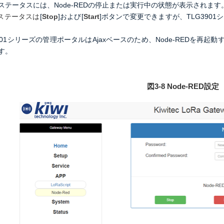
ステータスには、Node-REDの停止または実行中の状態が表示されます
Dのステータスは
[
Stop
]および[
Start
]ボタンで変更できますが、
TLG390
901シリーズの管理ポータルはAjaxベースのため、Node-REDを再
す。
図3-8 Node-RED設定