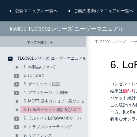
公開
マニュアル一覧へ
ご契約者向け
マニュアル一覧へ
kiwitec TLG3901シリーズ ユーザーマニュアル
TLG3901シリーズ ユ
すべてを開く
TLG3901シリーズ ユーザーマニュアル
6. 
1. 本製品について
2. はじめに
コンセントレ
3. ゲートウェイ設定
結果は
図6-1
4. アプリケーション開発
パケット統計
5. MQTT 基本コンセプト及びデモ
この統計は内
6. LoRa®パケット統計及びログ
一方、[
LoRa 
7. ビルトインLoRaWAN®サーバー
有用なオンラ
8. トラブルシューティング
9. リファレンス