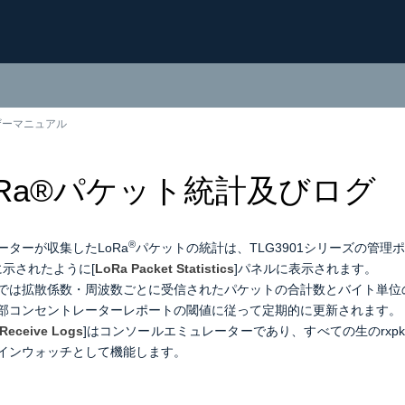
ーザーマニュアル
LoRa®パケット統計及びログ
®
ーターが収集したLoRa
パケットの統計は、TLG3901シリーズの管
に示されたように[
LoRa Packet Statistics
]パネルに表示されます。
では拡散係数・周波数ごとに受信されたパケットの合計数とバイト単位
部コンセントレーターレポートの閾値に従って定期的に更新されます。
Receive Logs
]はコンソールエミュレーターであり、
すべての生のrx
インウォッチとして機能します。