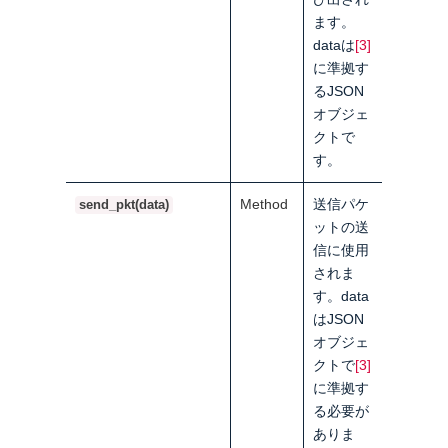
ます。
data
は
[3]
に準拠す
るJSON
オブジェ
クトで
す。
Method
送信パケ
send_pkt(data)
ットの送
信に使用
されま
す。data
はJSON
オブジェ
クトで
[3]
に準拠す
る必要が
ありま