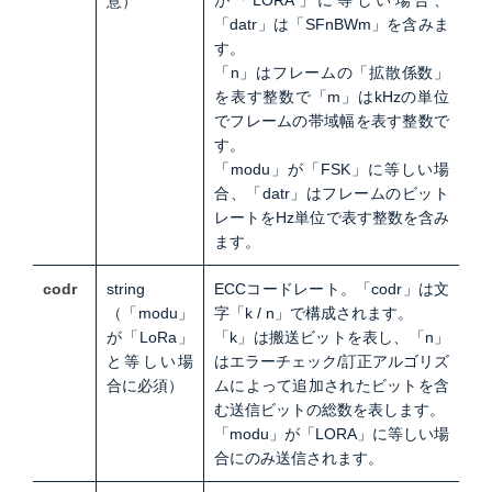
意）
「datr」は「SFnBWm」を含みま
す。
「n」はフレームの「拡散係数」
を表す整数で「m」はkHzの単位
でフレームの帯域幅を表す整数で
す。
「modu」が「FSK」に等しい場
合、「datr」はフレームのビット
レートをHz単位で表す整数を含み
ます。
codr
string
ECCコードレート。
「codr」は文
（
「modu」
字「k / n」で構成されます。
が「LoRa」
「k」は搬送ビットを表し、「n」
と等しい場
はエラーチェック/訂正アルゴリズ
合に必須）
ムによって追加されたビットを含
む送信ビットの
総数を表します。
「modu」が「LORA」に等しい場
合にのみ送信されます。