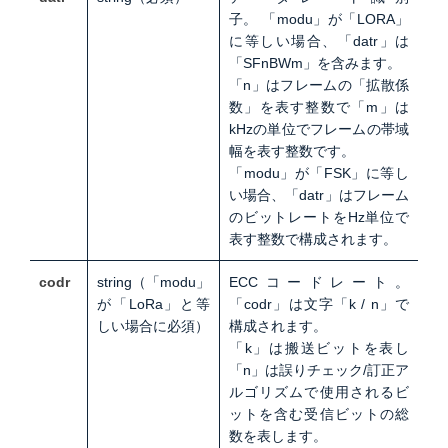
子。
「modu」が「LORA」
に等しい場合、「datr」は
「SFnBWm」を含みます。
「n」はフレームの「拡散係
数」を表す整数で「m」は
kHzの単位でフレームの帯域
幅を表す整数です。
「modu」が「FSK」に等し
い場合、「datr」はフレーム
のビットレートをHz単位で
表す整数で構成されます。
codr
string（「modu」
ECCコードレート。
が「LoRa」と
等
「codr」は文字「k / n」で
しい場合に必須）
構成されます。
「k」は搬送ビットを表し
「n」は誤りチェック/訂正ア
ルゴリズムで使用されるビ
ットを含む受信ビットの総
数を表します。