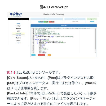
図4-1 LoRaScript
図4-1
はLoRaScriptコンソールです。
[
Core Status
]パネルの内、[
Proc
]はプラグインプロセスID、
[
Stat
]はプロセスステータス（実行中または停止）、[
Vmem
]
はメモリ使用量を表します。
[
Packet Info
]パネルではLoRaScriptで受信したパケット数を
確認できます。
[
Plugin File
]パネルはプラグインマネージャ
ーによって読み込まれる現在のファイルを表示します。