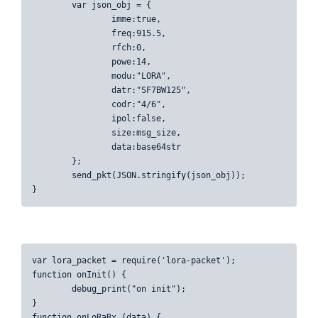
	var json_obj = {

		imme:true,

		freq:915.5,

		rfch:0, 

		powe:14, 

		modu:"LORA",

		datr:"SF7BW125", 

		codr:"4/6", 

		ipol:false, 

		size:msg_size,

		data:base64str

	};

	send_pkt(JSON.stringify(json_obj));

}
var lora_packet = require('lora-packet');

function onInit() {

	debug_print("on init");	 

}

function onLoRaRx (data) {
