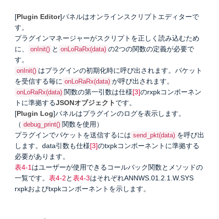
[
Plugin Editor
]パネルはオンラインスクリプトエディターで
す。
プラグインマネージャーがスクリプトを正しく読み込むため
に、
と
の
2つの関数の定義が必要で
onInit()
onLoRaRx(data)
す。
はプラグインの初期化時に呼び出されます。パケット
onInit()
を受信する毎に
が呼び出されます。
onLoRaRx(data)
関数の第一引数は仕様
[3]
のrxpkコンポーネン
onLoRaRx(data)
トに準拠する
JSONオブジェクト
です。
[
Plugin Log
]パネルはプラグインのログを表示します。
（
関数
を使用）
debug_print()
プラグインでパケットを送信するには
を呼び出
send_pkt(data)
します。
data引数も仕様
[3]
のtxpkコンポーネントに準拠する
必要があります。
表4-1
はユーザーが使用できるコールバック関数とメソッドの
一覧です。
表4-2
と
表4-3
はそれぞれANNWS.01.2.1.W.SYS
rxpkおよびtxpkコンポーネントを示します。