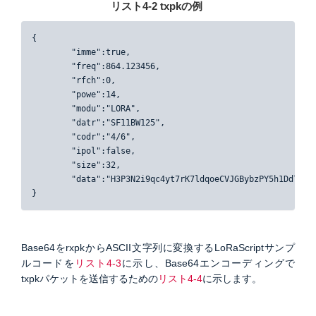
リスト4-2 txpkの例
{

	"imme":true,

	"freq":864.123456,

	"rfch":0,

	"powe":14,

	"modu":"LORA",

	"datr":"SF11BW125",

	"codr":"4/6",

	"ipol":false,

	"size":32,

	"data":"H3P3N2i9qc4yt7rK7ldqoeCVJGBybzPY5h1Dd7P7p8v"

}
Base64をrxpkからASCII文字列に変換するLoRaScriptサンプ
ルコードを
リスト4-3
に示し、B
ase64エンコーディングで
txpkパケットを送信するための
リスト4-4
に示します。