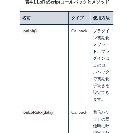
表4-1 LoRaScriptコールバックとメソッド
名前
タイプ
使用方法
Callback
プラグイ
onInit()
ン初期化
メソッ
ド。プラ
グインは
このコー
ルバック
で初期化
手続きを
設定でき
ます。
Callback
着信パケ
onLoRaRx(data)
ットの受
信時に呼
び出され