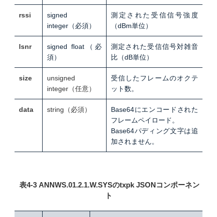
rssi
signed
測定された受信信号強度
integer
（必須）
（
dBm単位
）
lsnr
signed float
（必
測定された受信信号対雑音
須）
比（dB単位）
size
unsigned
受信したフレームのオクテ
integer（
任意）
ット数。
data
string（必須）
Base64にエンコードされた
フレームペイロード。
Base64パディング文字は追
加されません。
表4-3 ANNWS.01.2.1.W.SYSのtxpk JSONコンポーネン
ト