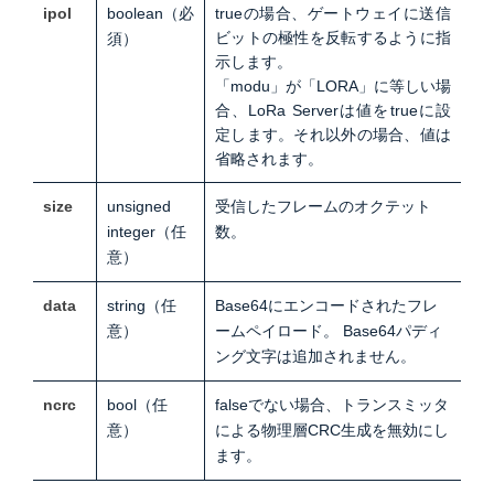
ipol
boolean（
必
trueの場合、ゲートウェイに送信
ビットの極性を反転するように指
須）
示します。
「modu」が「LORA」に等しい場
合、LoRa Serverは値をtrueに設
定します。それ以外の場合、値は
省略されます。
size
unsigned
受信したフレームのオクテット
integer（任
数。
意）
data
string（任
Base64にエンコードされたフレ
意）
ームペイロード。
Base64パディ
ング文字は追加されません。
ncrc
bool（任
falseでない場合、トランスミッタ
意）
による物理層CRC生成を無効にし
ます。