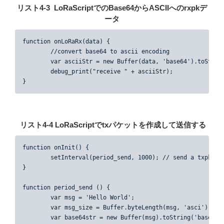
リスト4-3
LoRaScriptでのBase64からASCIIへのrxpkデ
ータ
function onLoRaRx(data) {

	//convert base64 to ascii encoding

	var asciiStr = new Buffer(data, 'base64').toString('ascii');

	debug_print("receive " + asciiStr);

}
リスト4-4 LoRaScriptでtxパケットを作成して送信する
function onInit() {

	setInterval(period_send, 1000); // send a txpk in every 1 second

}

function period_send () {

	var msg = 'Hello World';

	var msg_size = Buffer.byteLength(msg, 'asci');

	var base64str = new Buffer(msg).toString('base64');
