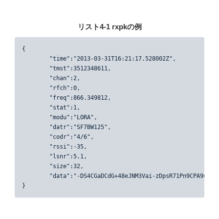
リスト4-1 rxpkの例
{

	"time":"2013-03-31T16:21:17.528002Z",

	"tmst":3512348611,

	"chan":2,

	"rfch":0,

	"freq":866.349812,

	"stat":1,

	"modu":"LORA",

	"datr":"SF7BW125",

	"codr":"4/6",

	"rssi":-35,

	"lsnr":5.1,

	"size":32,

	"data":"-DS4CGaDCdG+48eJNM3Vai-zDpsR71Pn9CPA9uCON84"

}