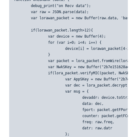
	debug_print("on Recv data");

	var raw = JSON.parse(data);

	var lorawan_packet = new Buffer(raw.data, 'base64');

	if(lorawan_packet.length>12){

		var device = new Buffer(4);

		for (var i=0; i<4; i++) {

			device[i] = lorawan_packet[4-i];

		}

		var packet = lora_packet.fromWire(lorawan_packet);

		var NwkSKey = new Buffer("2b7e151628aed2a6abf7158809cf4f3c", 'hex');

		if(lora_packet.verifyMIC(packet, NwkSKey)){

			var AppSKey = new Buffer("2b7e151628aed2a6abf7158809cf4f3c", 'hex');

			var dec = lora_packet.decrypt(packet, AppSKey, NwkSKey).toString('hex');

			var msg = {

				devaddr: device.toString('hex'),

				data: dec,

				fport: packet.getFPort(),

				counter: packet.getFCnt(),

				freq: raw.freq,

				datr: raw.datr

			};
