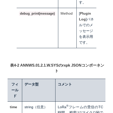
す。
Method
[
Plugin
debug_print(message)
Log
]パネ
ルでのメ
ッセージ
を表示用
です。
表4-2 ANNWS.01.2.1.W.SYSのrxpk JSONコンポーネン
ト
フィ
データ型
コメント
ール
ド
®
time
string
（任意）
LoRa
フレームの受信のTC
時間。
精度は1マイクロ秒で