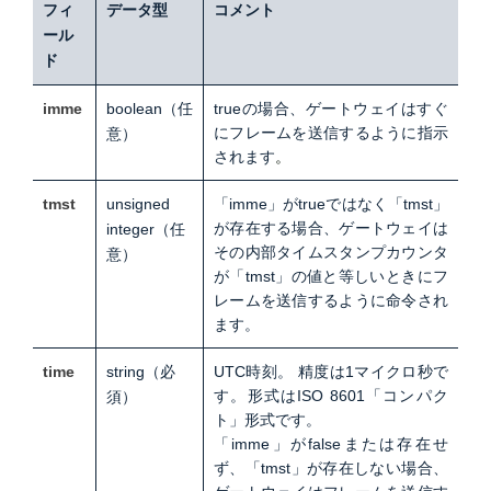
フィ
データ型
コメント
ール
ド
imme
boolean
（任
trueの場合、ゲートウェイはすぐ
にフレームを送信するように指示
意）
されます
。
tmst
unsigned
「imme」がtrueではなく「tmst」
が存在する場合、ゲートウェイは
integer（任
その内部タイムスタンプカウンタ
意）
が
「tmst」の値と等しいときにフ
レームを送信するように命令され
ます。
time
string（必
UTC時刻。
精度は1マイクロ秒で
す。
形式はISO 8601「コンパク
須）
ト」形式です。
「imme」がfalseまたは存在せ
ず、「tmst」が存在しない場合、