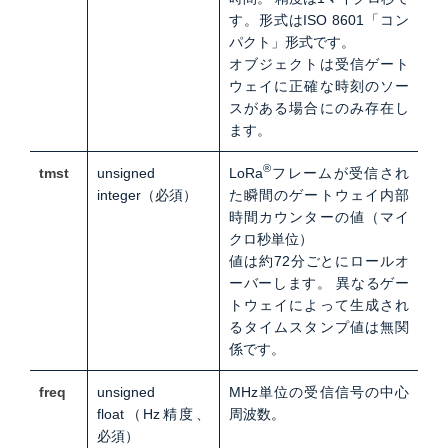
す。
形式はISO 8601「コン
パクト」形式です。
オブジェクトは受信ゲート
ウェイに正確な時刻のソー
スがある場合にのみ存在し
ます。
®
tmst
unsigned
LoRa
フレームが受信され
integer
（必須）
た瞬間のゲートウェイ内部
時間カウンターの値（
マイ
クロ秒単位）
値は約72分ごとにロールオ
ーバーします。
異なるゲー
トウェイによって生成され
るタイムスタンプ値は無関
係です。
freq
unsigned
MHz単位の受信信号の中心
float（
Hz精度、
周波数
。
必須）