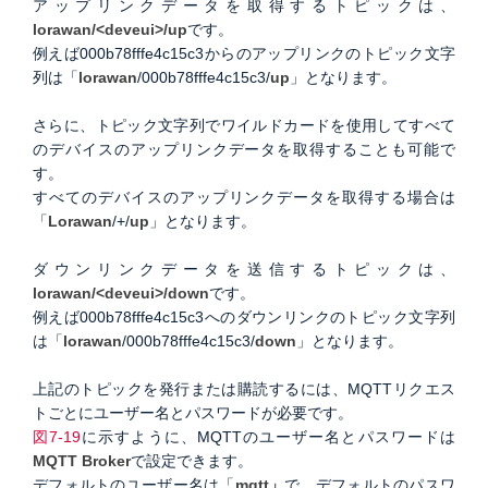
アップリンクデータを取得するトピックは、
lorawan/<deveui>/up
です。
例えば000b78fffe4c15c3からのアップリンクのトピック文字
列は「
lorawan
/000b78fffe4c15c3/
up
」となります。
さらに、トピック文字列でワイルドカードを使用してすべて
のデバイスのアップリンクデータを取得することも可能で
す。
すべてのデバイスのアップリンクデータを取得する場合は
「
Lorawan
/+/
up
」となります。
ダウンリンクデータを送信するトピックは、
lorawan/<deveui>/down
です。
例えば000b78fffe4c15c3へのダウンリンクのトピック文字列
は「
lorawan
/000b78fffe4c15c3/
down
」となります。
上記のトピックを発行または購読するには、MQTTリクエス
トごとにユーザー名とパスワードが必要です。
図7-19
に示すように、MQTTのユーザー名とパスワードは
MQTT Broker
で設定できます。
デフォルトのユーザー名は「
mqtt」
で、デフォルトのパスワ