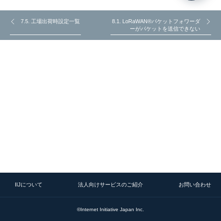
7.5. 工場出荷時設定一覧
8.1. LoRaWAN®パケットフォワーダ
ーがパケットを送信できない
IIJについて
法人向けサービスのご紹介
お問い合わせ
©Internet Initiative Japan Inc.