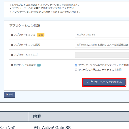
内容
ション名
例）Active! Gate SS