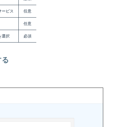
止サービス
任意
任意
を選択
必須
する