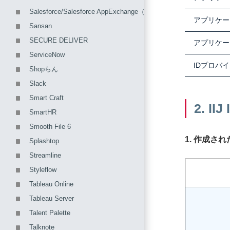
Salesforce/Salesforce AppExchange（Team Spiritなど）
アプリケー
Sansan
SECURE DELIVER
アプリケー
ServiceNow
IDプロバ
Shopらん
Slack
Smart Craft
2. 
SmartHR
Smooth File 6
1. 作成さ
Splashtop
Streamline
Styleflow
Tableau Online
Tableau Server
Talent Palette
Talknote