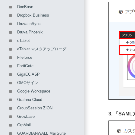
DocBase
Dropbox Business
Druva inSync
Druva Phoenix
eTablet
eTablet マスタアップローダ
Fileforce
FortiGate
GigaCC ASP
GMOサイン
Google Workspace
Grafana Cloud
GroupSession ZION
3. 「S
Growbase
GrpMail
GUARDIANWALL MailSuite