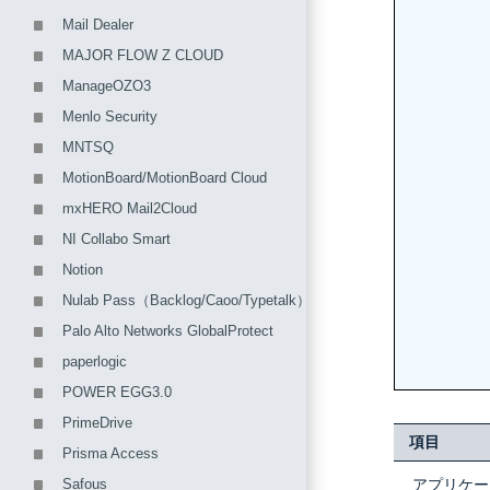
Mail Dealer
MAJOR FLOW Z CLOUD
ManageOZO3
Menlo Security
MNTSQ
MotionBoard/MotionBoard Cloud
mxHERO Mail2Cloud
NI Collabo Smart
Notion
Nulab Pass（Backlog/Caoo/Typetalk）
Palo Alto Networks GlobalProtect
paperlogic
POWER EGG3.0
PrimeDrive
項目
Prisma Access
Safous
アプリケー