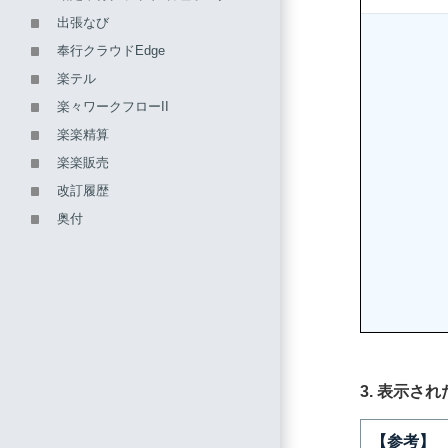
出張なび
奉行クラウドEdge
楽テル
楽々ワークフローII
楽楽精算
楽楽販売
改訂履歴
奥付
3. 表示さ
【参考】