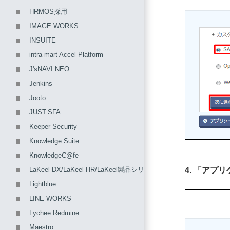
HRMOS採用
IMAGE WORKS
INSUITE
intra-mart Accel Platform
J'sNAVI NEO
Jenkins
Jooto
JUST.SFA
Keeper Security
Knowledge Suite
KnowledgeC@fe
4. 「ア
LaKeel DX/LaKeel HR/LaKeel製品シリーズ
Lightblue
LINE WORKS
Lychee Redmine
Maestro