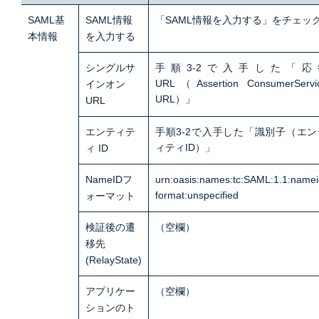
SAML基
SAML情報
「SAML情報を入力する」をチェッ
本情報
を入力する
シングルサ
手順3-2で入手した「応
URL（Assertion ConsumerServi
インオン
URL）」
URL
エンティテ
手順3-2で入手した「識別子（エン
ィティID）」
ィ ID
NameIDフ
urn:oasis:names:tc:SAML:1.1:namei
format:unspecified
ォーマット
検証後の遷
（空欄）
移先
(RelayState)
アプリケー
（空欄）
ションのト