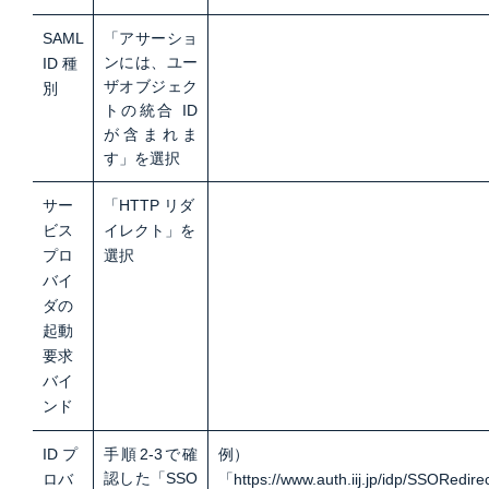
SAML
「アサーショ
ンには、ユー
ID 種
ザオブジェク
別
トの統合 ID
が含まれま
す」を選択
サー
「HTTP リダ
ビス
イレクト」を
プロ
選択
バイ
ダの
起動
要求
バイ
ンド
ID プ
手順2-3で確
例）
認した「SSO
ロバ
「
https://www.auth.iij.jp/idp/SSORedire