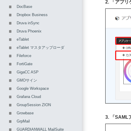
2. 「ア
DocBase
Dropbox Business
Druva inSync
Druva Phoenix
eTablet
eTablet マスタアップローダ
Fileforce
FortiGate
GigaCC ASP
GMOサイン
Google Workspace
Grafana Cloud
GroupSession ZION
Growbase
3. 「S
GrpMail
GUARDIANWALL MailSuite