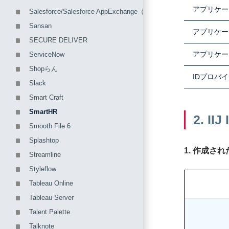
アプリケー
Salesforce/Salesforce AppExchange（Team Spiritなど）
Sansan
アプリケー
SECURE DELIVER
アプリケー
ServiceNow
Shopらん
IDプロバ
Slack
Smart Craft
SmartHR
2. 
Smooth File 6
Splashtop
1. 作成
Streamline
Styleflow
Tableau Online
Tableau Server
Talent Palette
Talknote