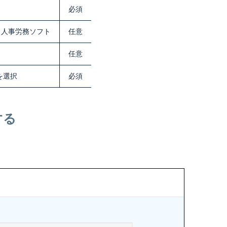
必須
ド人事労務ソフト
任意
任意
を選択
必須
する