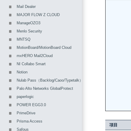
Mail Dealer
MAJOR FLOW Z CLOUD
ManageOZO3
Menlo Security
MNTSQ
MotionBoard/MotionBoard Cloud
mxHERO Mail2Cloud
NI Collabo Smart
Notion
Nulab Pass（Backlog/Caoo/Typetalk）
Palo Alto Networks GlobalProtect
paperlogic
POWER EGG3.0
PrimeDrive
Prisma Access
項目
Safous