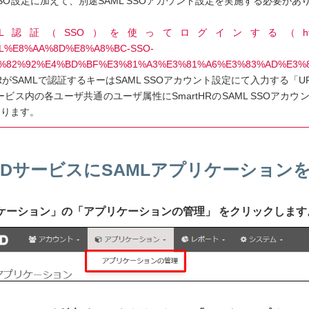
 SSO設定に加えて、別途SAML SSOアカウント設定を実施する必要が
L認証（SSO）を使ってログインする（https://knowledge.smart
L%E8%AA%8D%E8%A8%BC-SSO-
%82%92%E4%BD%BF%E3%81%A3%E3%81%A6%E3%83%AD%E3%
tHRがSAMLで認証するキーはSAML SSOアカウント設定にて入力する「
IDサービス内の各ユーザ共通のユーザ属性にSmartHRのSAML SSO
あります。
IIJ IDサービスにSAMLアプリケーショ
プリケーション」の「アプリケーションの管理」 をクリックします