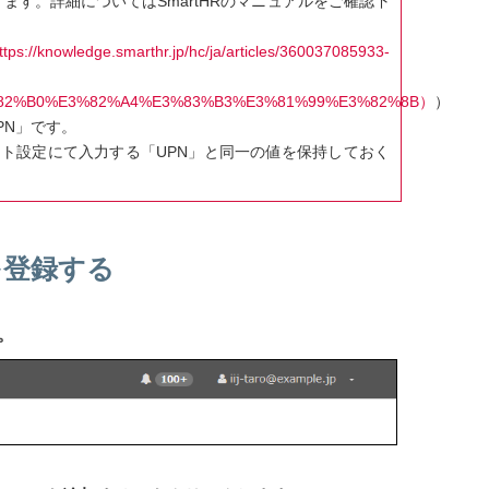
あります。詳細についてはSmartHRのマニュアルをご確認下
hr.jp/hc/ja/articles/360037085933-
82%B0%E3%82%A4%E3%83%B3%E3%81%99%E3%82%8B）
）
UPN」です。
アカウント設定にて入力する「UPN」と同一の値を保持しておく
ンを登録する
。