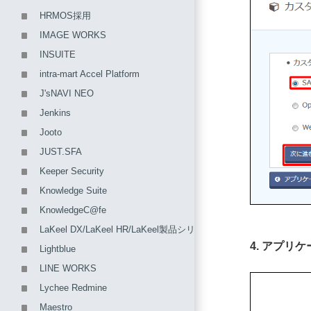
HRMOS採用
IMAGE WORKS
INSUITE
intra-mart Accel Platform
J'sNAVI NEO
Jenkins
Jooto
JUST.SFA
Keeper Security
Knowledge Suite
KnowledgeC@fe
LaKeel DX/LaKeel HR/LaKeel製品シリーズ
4. アプ
Lightblue
LINE WORKS
Lychee Redmine
Maestro