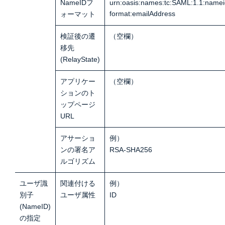
NameIDフ
urn:oasis:names:tc:SAML:1.1:namei
format:emailAddress
ォーマット
検証後の遷
（空欄）
移先
(RelayState)
アプリケー
（空欄）
ションのト
ップページ
URL
アサーショ
例）
ンの署名ア
RSA-SHA256
ルゴリズム
ユーザ識
関連付ける
例）
別子
ユーザ属性
ID
(NameID)
の指定