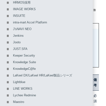
HRMOS採用
IMAGE WORKS
4. アプリケーション情報を入力して、「アプリケーショ
ンを追加する」をクリックします。
INSUITE
intra-mart Accel Platform
J'sNAVI NEO
Jenkins
Jooto
JUST.SFA
Keeper Security
Knowledge Suite
KnowledgeC@fe
LaKeel DX/LaKeel HR/LaKeel製品シリーズ
項目
内容
備
Lightblue
考
LINE WORKS
Lychee Redmine
アプリケ
例）Amazon WorkSpaces
必
ーション
須
Maestro