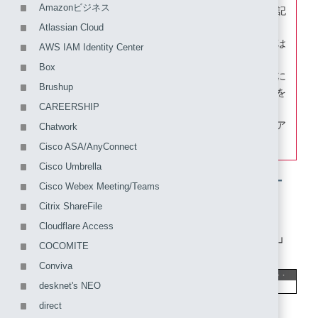
Amazonビジネス
本手順にはSAML連携に関連しない項目については記
載していません。
Atlassian Cloud
Amazon WorkspacesがSAMLで認証するキーは
AWS IAM Identity Center
「sAMAccountName」です。
Box
IIJ IDサービス内の各ユーザ共通のユーザ属性に
Brushup
Amazon Web Servicesの「ユーザID」と同一の値を
CAREERSHIP
保持しておく必要があります。
Amazon Workspacesが提供するiPad用ネイティブア
Chatwork
プリは、SAML連携に対応していません。
Cisco ASA/AnyConnect
Cisco Umbrella
1. IIJ IDサービスにSAMLアプリケ
Cisco Webex Meeting/Teams
ーションを登録する
Citrix ShareFile
Cloudflare Access
1. 「アプリケーション」の「アプリケーションの管理」
COCOMITE
をクリックします。
Conviva
desknet's NEO
direct