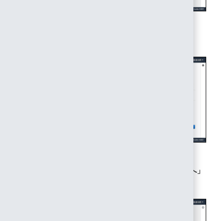
12. 「JSON」をクリックします。
13. ポリシーエディタ内で以下のとおり記載し、「次へ」
をクリックします。