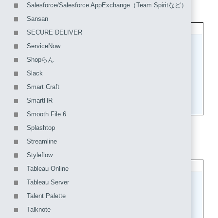
クします。
Salesforce/Salesforce AppExchange（Team Spiritなど）
Sansan
SECURE DELIVER
ServiceNow
Shopらん
Slack
Smart Craft
SmartHR
Smooth File 6
Splashtop
Streamline
2. 「IDプロバイダ情報」をクリックします。
Styleflow
Tableau Online
Tableau Server
Talent Palette
Talknote