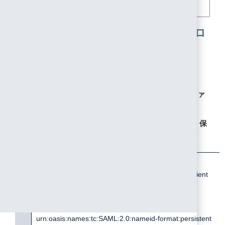
その際、各ロールの「ARN」の値を控えてください。
5. Amazon Web ServicesのSPプロ
バイダ情報を取得する
1. ブラウザで
「
https://signin.aws.amazon.com/static/saml-
metadata.xml
」にアクセスします。表示した内容をファ
イルとして保存します。
2. 手順5-1で保存したファイルを以下のとおり編集し、保
存します。
置
<NameIDFormat>
urn:oasis:names:tc:SAML:2.0:nameid-format:transient
換
</NameIDFormat>
前
<NameIDFormat>
urn:oasis:names:tc:SAML:2.0:nameid-format:persistent