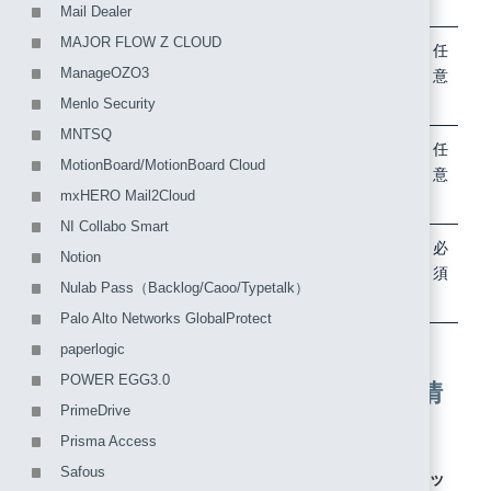
名
Mail Dealer
MAJOR FLOW Z CLOUD
アプリケ
例）あらゆるワークロードに対応する、
任
ManageOZO3
ーション
安全で信頼性の高いフルマネージド型仮
意
の説明
想デスクトップ
Menlo Security
MNTSQ
アプリケ
（ファイルアップロード）
任
MotionBoard/MotionBoard Cloud
ーション
意
mxHERO Mail2Cloud
ロゴ
NI Collabo Smart
IDプロバ
「アプリケーション専用のエンティティ
必
Notion
イダの選
IDを利用」を選択
須
Nulab Pass（Backlog/Caoo/Typetalk）
択
Palo Alto Networks GlobalProtect
paperlogic
POWER EGG3.0
2. IIJ IDサービスのIDプロバイダ情
PrimeDrive
報を取得する
Prisma Access
Safous
1. 作成されたアプリケーションの「編集する」をクリッ