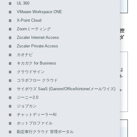
UL 360
VMware Workspace ONE
X-Point Cloud
Zoomミーティング
3. 「エンティティID」の値の「asiida-」以降の内容を控
え、「ダウンロードする」をクリックし、IDプロバイダ
Zscaler Internet Access
のメタデータをダウンロードします。
Zscaler Private Access
カオナビ
【参考】
キカガク for Business
エンティティIDの値が以下の場合、控える文字列は
クラウドサイン
「asiida-000000000000A/-/11111111-2222-3333-4444-
コラボフロー クラウド
555555555555」です。
サイボウズ SaaS (Garoon/Office/kintone/メールワイズ)
エンティティID：
https://www.auth.iij.jp/idp/asiida-
000000000000A/-/11111111-2222-3333-4444-
ジーニー2.0
555555555555
ジョブカン
チャットディーラーAI
ホットプロファイル
勘定奉行クラウド 管理ポータル