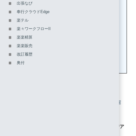
出張なび
奉行クラウドEdge
楽テル
楽々ワークフローII
楽楽精算
楽楽販売
改訂履歴
奥付
3. Amazon WorkSpaces Ｗebの作
成
1. 「
https://console.aws.amazon.com/iam
」に管理者ア
カウントでログインします。