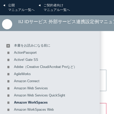
公開
ご契約者向け
マニュアル一覧へ
マニュアル一覧へ
IIJ IDサービス 外部サービス連携設定例マニ
本書をお読みになる前に
Amazon WorkSpaces
ActionPassport
Active! Gate SS
Adobe（Creative Cloud/Acrobat Proなど）
AgileWorks
【参考】
Amazon Connect
2023年09月06日時点での情報で掲載しています。
Amazon Web Services
Amazon Web Services QuickSight
「Amazon WorkSpaces」との認証連携を設定します。
Amazon WorkSpaces
【注意】
Amazon WorkSpaces Web