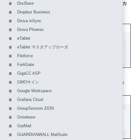
2. 「アプリケーションを追加する」をクリックし、「カ
DocBase
スタムアプリケーションを追加する」をクリックしま
Dropbox Business
す。
Druva inSync
Druva Phoenix
eTablet
eTablet マスタアップローダ
Fileforce
FortiGate
GigaCC ASP
3. 「SAMLアプリケーション」を選択し、「次に進む」
GMOサイン
をクリックします。
Google Workspace
Grafana Cloud
GroupSession ZION
Growbase
GrpMail
GUARDIANWALL MailSuite