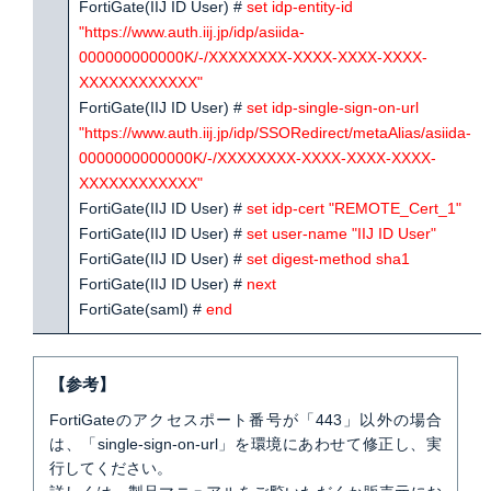
FortiGate(IIJ ID User) #
set idp-entity-id
"
https://www.auth.iij.jp/idp/asiida-
000000000000K/-/XXXXXXXX-XXXX-XXXX-XXXX-
XXXXXXXXXXXX
"
FortiGate(IIJ ID User) #
set idp-single-sign-on-url
"
https://www.auth.iij.jp/idp/SSORedirect/metaAlias/asiida-
0000000000000K/-/XXXXXXXX-XXXX-XXXX-XXXX-
XXXXXXXXXXXX
"
FortiGate(IIJ ID User) #
set idp-cert "REMOTE_Cert_1"
FortiGate(IIJ ID User) #
set user-name "IIJ ID User"
FortiGate(IIJ ID User) #
set digest-method sha1
FortiGate(IIJ ID User) #
next
FortiGate(saml) #
end
【参考】
FortiGateのアクセスポート番号が「443」以外の場合
は、「single-sign-on-url」を環境にあわせて修正し、実
行してください。