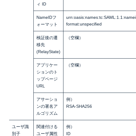
ィ ID
NameIDフ
urn:oasis:names:tc:SAML:1.1:namei
format:unspecified
ォーマット
検証後の遷
（空欄）
移先
(RelayState)
アプリケー
（空欄）
ションのト
ップページ
URL
アサーショ
例）
ンの署名ア
RSA-SHA256
ルゴリズム
ユーザ識
関連付ける
例）
別子
ユーザ属性
ID