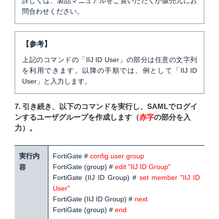
詳しくは、製品マニュアルをご覧いただくか販売元にお
問合わせください。
【参考】
上記のコマンドの「IIJ ID User」の部分は任意の文字列
を利用できます。以降の手順では、例として「IIJ ID
User」と入力します。
7. 引き続き、以下のコマンドを実行し、SAMLでログイ
ンするユーザグループを作成します（
赤字
の部分を入
力）。
実行内
FortiGate #
config user group
FortiGate (group) #
edit "IIJ ID Group"
容
FortiGate (IIJ ID Group) #
set member "IIJ ID
User"
FortiGate (IIJ ID Group) #
next
FortiGate (group) #
end