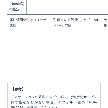
(NameID)
の指定
属性値関連付け（ユーザ
手順3-6で設定した「user-
例
name」の値
属性）
ID
【参考】
「アサーションの署名アルゴリズム」は連携先サービス
側で指定などがない場合、デフォルト値の「RSA-
SHA256」を選択してください。