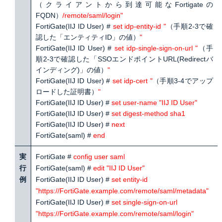
（クライアントから到達可能なFortigateの
FQDN）
/remote/saml/login"
FortiGate(IIJ ID User) #
set idp-entity-id "
（手順2-3で確
認した「エンティティID」の値）
"
FortiGate(IIJ ID User) #
set idp-single-sign-on-url "
（手
順2-3で確認した「SSOエンドポイントURL(Redirectバ
インディング)」の値）
"
FortiGate(IIJ ID User) #
set idp-cert "
（手順3-4でアップ
ロードした証明書）
"
FortiGate(IIJ ID User) #
set user-name "IIJ ID User"
FortiGate(IIJ ID User) #
set digest-method sha1
FortiGate(IIJ ID User) #
next
FortiGate(saml) #
end
実
FortiGate #
config user saml
行
FortiGate(saml) #
edit "IIJ ID User"
例
FortiGate(IIJ ID User) #
set entity-id
"
https://FortiGate.example.com/remote/saml/metadata
"
FortiGate(IIJ ID User) #
set single-sign-on-url
"
https://FortiGate.example.com/remote/saml/login
"