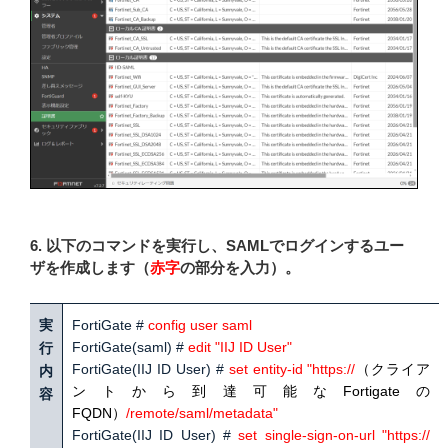
6. 以下のコマンドを実行し、SAMLでログインするユー
ザを作成します（
赤字
の部分を入力）。
実
FortiGate #
config user saml
FortiGate(saml) #
edit "IIJ ID User"
行
FortiGate(IIJ ID User) #
set entity-id "https://
（クライア
内
ントから到達可能なFortigateの
容
FQDN）
/remote/saml/metadata"
FortiGate(IIJ ID User) #
set single-sign-on-url "https://