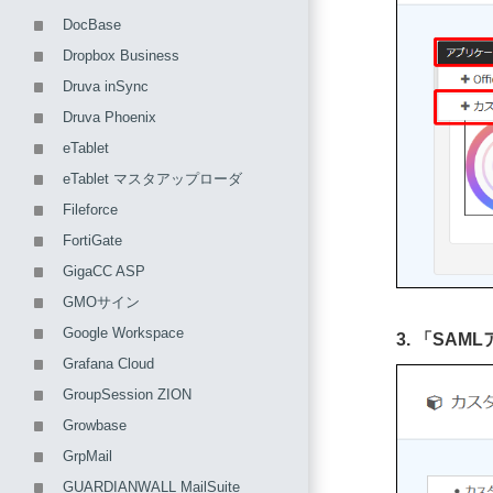
DocBase
Dropbox Business
Druva inSync
Druva Phoenix
eTablet
eTablet マスタアップローダ
Fileforce
FortiGate
GigaCC ASP
GMOサイン
Google Workspace
3. 「S
Grafana Cloud
GroupSession ZION
Growbase
GrpMail
GUARDIANWALL MailSuite