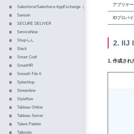
アプリケー
Salesforce/Salesforce AppExchange（Team Spiritなど）
Sansan
IDプロバ
SECURE DELIVER
ServiceNow
Shopらん
2. 
Slack
Smart Craft
1. 作成
SmartHR
Smooth File 6
Splashtop
Streamline
Styleflow
Tableau Online
Tableau Server
Talent Palette
Talknote