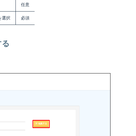
任意
を選択
必須
する