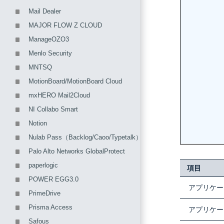
Mail Dealer
MAJOR FLOW Z CLOUD
ManageOZO3
Menlo Security
MNTSQ
MotionBoard/MotionBoard Cloud
mxHERO Mail2Cloud
NI Collabo Smart
Notion
Nulab Pass（Backlog/Caoo/Typetalk）
Palo Alto Networks GlobalProtect
paperlogic
項目
POWER EGG3.0
アプリケー
PrimeDrive
Prisma Access
アプリケー
Safous