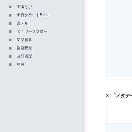
出張なび
奉行クラウドEdge
楽テル
楽々ワークフローII
楽楽精算
楽楽販売
改訂履歴
奥付
3. 「メ