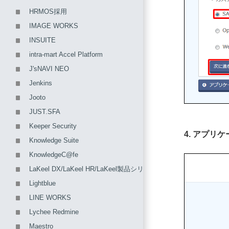
HRMOS採用
IMAGE WORKS
INSUITE
intra-mart Accel Platform
J'sNAVI NEO
Jenkins
Jooto
JUST.SFA
Keeper Security
4. アプ
Knowledge Suite
KnowledgeC@fe
LaKeel DX/LaKeel HR/LaKeel製品シリーズ
Lightblue
LINE WORKS
Lychee Redmine
Maestro