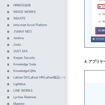
HRMOS採用
IMAGE WORKS
INSUITE
intra-mart Accel Platform
J'sNAVI NEO
Jenkins
Jooto
JUST.SFA
Keeper Security
4. アプ
Knowledge Suite
KnowledgeC@fe
LaKeel DX/LaKeel HR/LaKeel製品シリーズ
Lightblue
LINE WORKS
Lychee Redmine
Maestro