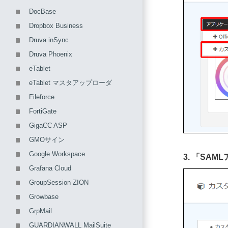
DocBase
Dropbox Business
Druva inSync
Druva Phoenix
eTablet
eTablet マスタアップローダ
Fileforce
FortiGate
GigaCC ASP
GMOサイン
Google Workspace
3. 「S
Grafana Cloud
GroupSession ZION
Growbase
GrpMail
GUARDIANWALL MailSuite