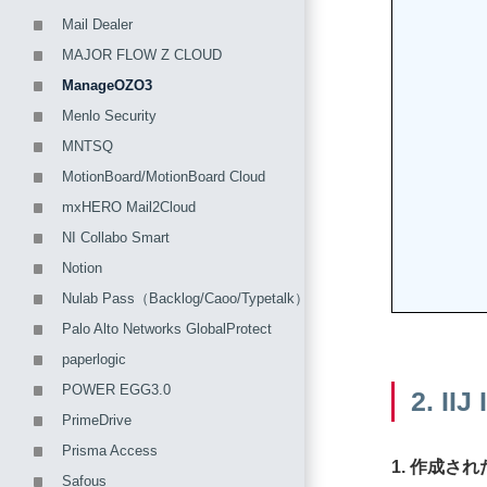
Mail Dealer
MAJOR FLOW Z CLOUD
ManageOZO3
Menlo Security
MNTSQ
MotionBoard/MotionBoard Cloud
mxHERO Mail2Cloud
NI Collabo Smart
Notion
Nulab Pass（Backlog/Caoo/Typetalk）
Palo Alto Networks GlobalProtect
paperlogic
POWER EGG3.0
2. 
PrimeDrive
Prisma Access
1. 作成
Safous