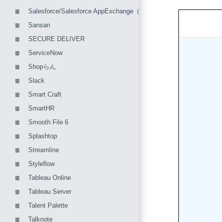
Salesforce/Salesforce AppExchange（Team Spiritなど）
Sansan
SECURE DELIVER
ServiceNow
Shopらん
Slack
Smart Craft
SmartHR
Smooth File 6
Splashtop
Streamline
Styleflow
Tableau Online
Tableau Server
Talent Palette
Talknote