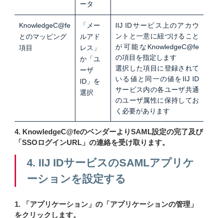
ータ
KnowledgeC@fe
「メー
IIJ IDサービス上のアカウ
ントと一意に紐づけること
とのマッピング
ルアド
が可能なKnowledgeC@fe
項目
レス」
の項目を指定します
か「ユ
選択した項目に登録されて
ーザ
いる値と同一の値をIIJ ID
ID」を
サービス内の各ユーザ共通
選択
のユーザ属性に保持してお
く必要があります
4. KnowledgeC@feのベンダーよりSAML設定の完了及び
「SSOログインURL」の連絡を受け取ります。
4. IIJ IDサービスのSAMLアプリケ
ーションを設定する
1. 「アプリケーション」の「アプリケーションの管理」
をクリックします。