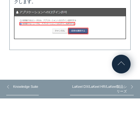
クします。
Knowledge Suite
LaKeel DX/LaKeel HR/LaKeel製品シ
リーズ