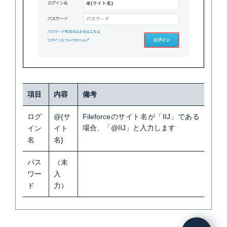
項目
内容
備考
ログ
@{サ
Fileforceのサイト名が「IIJ」である
場合、「@IIJ」と入力します
イン
イト
名
名}
パス
（未
ワー
入
ド
力）