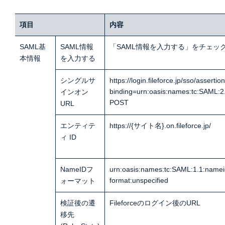
項目
内容
SAML基
SAML情報
「SAML情報を入力する」をチェッ
本情報
を入力する
シングルサ
https://login.fileforce.jp/sso/a
binding=urn:oasis:names:tc:SAML:2
インオン
POST
URL
エンティテ
https://{サイト名}.on.fileforce.jp/
ィ ID
NameIDフ
urn:oasis:names:tc:SAML:1.1:namei
format:unspecified
ォーマット
検証後の遷
Fileforceのログイン後のURL
移先