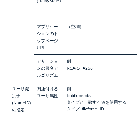
(RelayState)
アプリケー
（空欄）
ションのト
ップページ
URL
アサーショ
例）
ンの署名ア
RSA-SHA256
ルゴリズム
ユーザ識
関連付ける
例）
Entitlements
別子
ユーザ属性
タイプと一致する値を使用する
(NameID)
タイプ: fileforce_ID
の指定