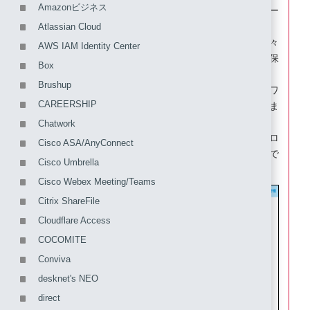
Amazonビジネス
楽々ワークフローIIがSAMLで認証するキーを「メー
ルアドレス」です。
Atlassian Cloud
IIJ IDサービス内の各ユーザ共通のユーザ属性に楽々
AWS IAM Identity Center
ワークフローIIの「メールアドレス」と同一の値を保
Box
持しておく必要があります。
Brushup
楽々ワークフローIIとのSAML設定にあたり、楽々ワ
CAREERSHIP
ークフローII内の「会社識別子」の値が必要になりま
す。
Chatwork
「会社識別子」は、楽々ワークフローIIに管理者でロ
Cisco ASA/AnyConnect
グインし、「システム管理」の「契約内容確認」で
Cisco Umbrella
確認できます。
Cisco Webex Meeting/Teams
Citrix ShareFile
Cloudflare Access
COCOMITE
Conviva
desknet's NEO
direct