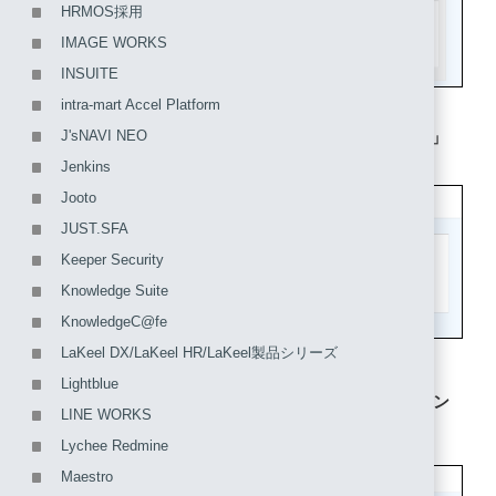
HRMOS採用
IMAGE WORKS
INSUITE
intra-mart Accel Platform
J'sNAVI NEO
3. 「SAMLアプリケーション」を選択し、「次に進む」
をクリックします。
Jenkins
Jooto
JUST.SFA
Keeper Security
Knowledge Suite
KnowledgeC@fe
LaKeel DX/LaKeel HR/LaKeel製品シリーズ
Lightblue
4. アプリケーション情報を入力し、「アプリケーション
LINE WORKS
を追加する」をクリックします。
Lychee Redmine
Maestro