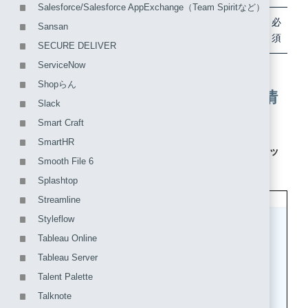
Salesforce/Salesforce AppExchange（Team Spiritなど）
IDプロバイダ
「アプリケーション専用のエンティ
必
Sansan
の選択
ティIDを利用」を選択
須
SECURE DELIVER
ServiceNow
Shopらん
2. IIJ IDサービスのIDプロバイダ情
Slack
報を取得する
Smart Craft
SmartHR
1. 作成されたアプリケーションの「編集する」をクリッ
Smooth File 6
クします。
Splashtop
Streamline
Styleflow
Tableau Online
Tableau Server
Talent Palette
Talknote