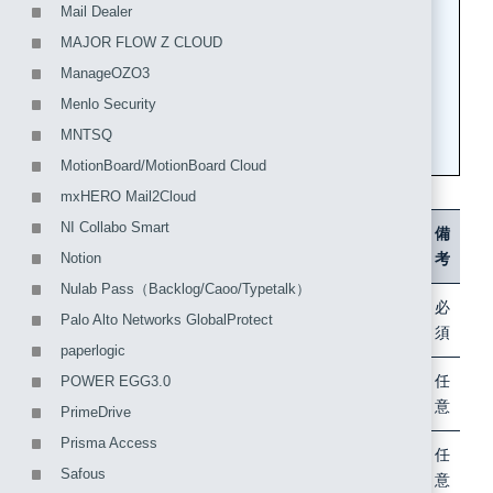
Mail Dealer
MAJOR FLOW Z CLOUD
ManageOZO3
Menlo Security
MNTSQ
MotionBoard/MotionBoard Cloud
mxHERO Mail2Cloud
NI Collabo Smart
項目
内容
備
考
Notion
Nulab Pass（Backlog/Caoo/Typetalk）
アプリケーシ
例）楽々ワークフローII
必
Palo Alto Networks GlobalProtect
ョン名
須
paperlogic
アプリケーシ
例）電子決裁システム 楽々ワーク
任
POWER EGG3.0
ョンの説明
フロー
意
PrimeDrive
Prisma Access
アプリケーシ
（ファイルアップロード）
任
Safous
ョンロゴ
意