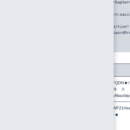
SPNameQualifier="https://rakwf.net/RakWF21/rkapSer
</samlp:NameIDPolicy>
<samlp:RequestedAuthnContext xmlns:samlp="urn:oasi
<saml:AuthnContextClassRef
xmlns:saml="urn:oasis:names:tc:SAML:2.0:assertion"
>urn:oasis:names:tc:SAML:2.0:ac:classes:PasswordPr
</samlp:RequestedAuthnContext>
</samlp:AuthnRequest>
変更箇所
変更前
Destination
http://★IdPサーバのFQDN★
バのコンテキス
★/SSORedirect/metaAlias/idp
AssertionConsumerServiceURL
https://rakwf.net/RakWF21/rk
samlcd=★会社識別子★