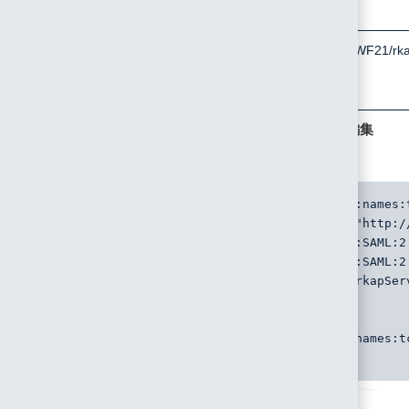
SPNameQualifier
https://rakwf.net/RakWF21/rk
3. 「SeiSamlLogoutRequest.xml」 を以下のとおり編集
し、保存します。
<samlp:LogoutRequest xmlns:samlp="urn:oasis:names:
IssueInstant="%ISSUE_INSTANT%" Destination="h
<saml:Issuer xmlns:saml="urn:oasis:names:tc:SAML:2
<saml:NameID xmlns:saml="urn:oasis:names:tc:SA
SPNameQualifier="https://rakwf.net/RakWF21/rkapSer
%NAME_ID%
</saml:NameID>
<samlp:SessionIndex xmlns:samlp="urn:oasis:names:t
</samlp:LogoutRequest>