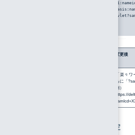
<md:NameIDFormat>urn:oasis:names:tc:SAML:1.1:namei
<md:AssertionConsumerService Binding="urn:oasis:na
Location="https://rakwf.net/RakWF21/rkapServlet?
</md:SPSSODescriptor>
</md:EntityDescriptor>
変更箇
変更前
変更後
所
Location
https://rakwf.net/RakWF21/rkapServlet?
「楽々ワ
samlcd=★会社識別子★
ろに「?s
例）
https://d
samlcd=X
5. 楽々ワークフローIIのSAML設定