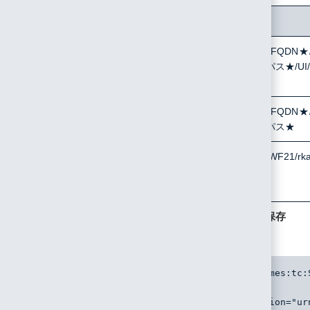
変更箇所
変更前
Destination
http://★IdPサーバのFQDN★
ーバのコンテキストパス★/UI/L
AssertionConsumerServiceURL
http://★IdPサーバのFQDN★
ーバのコンテキストパス★
SPNameQualifier
https://rakwf.net/RakWF21/rk
4. 「wfcloud_profile.xml」 を以下のとおり編集し、保存
します。
<md:EntityDescriptor xmlns:md="urn:oasis:names:tc:
entityID="RakRak_WFC_honban">
<md:SPSSODescriptor protocolSupportEnumeration="ur