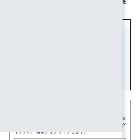
ンにシングルサインオンさせたいグループ及びユーザを
指定します。
【参考】
利用者に登録していないユーザにもこのアプリケーショ
ンを利用させたい場合は、「アプリケーションへのログ
イン」の「編集」をクリックします。