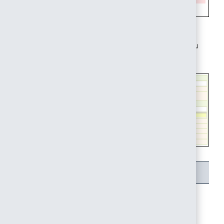
5. 「SAML認証設定」を以下のとおり設定し、「更新」
をクリックします。
項目
内容
備考
IdPサ
手順2-3で確認した「SSOエン
ドポイントURL(Redirectバイン
ーバロ
ディング)」の値
グイン