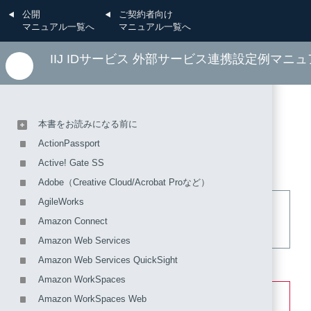
公開
ご契約者向け
マニュアル一覧へ
マニュアル一覧へ
IIJ IDサービス 外部サービス連携設定例マニ
本書をお読みになる前に
楽々ワークフローII
ActionPassport
Active! Gate SS
Adobe（Creative Cloud/Acrobat Proなど）
AgileWorks
【参考】
Amazon Connect
2018年08月22日時点での情報で掲載しています。
Amazon Web Services
Amazon Web Services QuickSight
「楽々ワークフローII」との認証連携を設定します。
Amazon WorkSpaces
【注意】
Amazon WorkSpaces Web