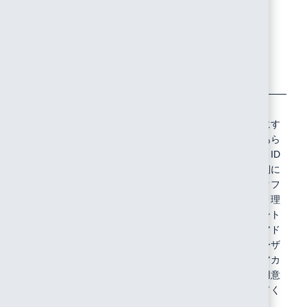
ーバー
「SeiSamlLogoutRequest.xml」
へのロ
のファイルをアップロード
グアウ
トリク
エスト
XML
本サイ
「許可」または「禁止」
（任意）
トのパ
「禁止」にす
スワー
る場合、あら
ドによ
かじめIIJ ID
るログ
サービス側に
イン
楽々ワークフ
ローIIの管理
者アカウント
のメールアド
レスをユーザ
IDに持つアカ
ウントを用意
しておいてく
ださい