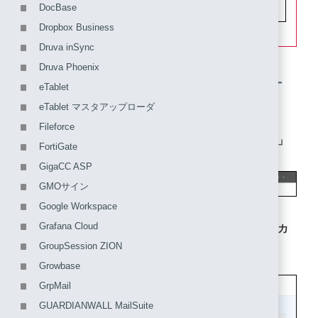
DocBase
Dropbox Business
Druva inSync
Druva Phoenix
1. IIJ IDサービスにSAMLアプリケ
eTablet
ーションを登録する
eTablet マスタアップローダ
Fileforce
1. 「アプリケーション」の「アプリケーションの管理」
FortiGate
をクリックします。
GigaCC ASP
GMOサイン
Google Workspace
Grafana Cloud
2. 「アプリケーションを追加する」をクリックし、「カ
スタムアプリケーションを追加する」をクリックしま
GroupSession ZION
す。
Growbase
GrpMail
GUARDIANWALL MailSuite