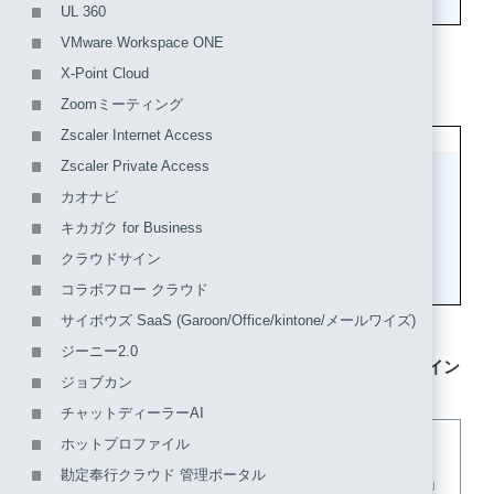
UL 360
VMware Workspace ONE
X-Point Cloud
2. 「IDプロバイダ情報」をクリックします。
Zoomミーティング
Zscaler Internet Access
Zscaler Private Access
カオナビ
キカガク for Business
クラウドサイン
コラボフロー クラウド
サイボウズ SaaS (Garoon/Office/kintone/メールワイズ)
ジーニー2.0
3. 表示された「SSOエンドポイントURL (Redirectバイン
ジョブカン
ディング)」、及び「PEM」の値を控えます。
チャットディーラーAI
ホットプロファイル
【参考】
勘定奉行クラウド 管理ポータル
「PEM」は、必ず「-----BEGIN CERTIFICATE-----」