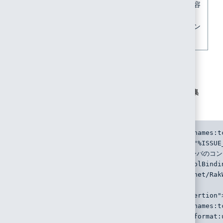
楽々ワークフローIIのマニュアルで各ファイルの編集内容
についての説明があります。
編集内容などのご不明な点は、楽々ワークフローIIのベン
ダー、または販売代理店にお問い合わせください。
1. 手順3-3でダウンロードしたSAML設定サンプル
「sample_saml.zip」を解凍します。
2. 「SeiSamlLoginRequest.xml」 を以下のとおり編集
し、保存します。
<samlp:AuthnRequest xmlns:samlp="urn:oasis:names:t
ID="%AUTHN_ID%" Version="2.0" IssueInstant="%ISSUE
Destination="http://★IdPサーバのFQDN★/★IdPサーバのコン
ForceAuthn="false" IsPassive="false" ProtocolBindi
AssertionConsumerServiceURL="https://rakwf.net/R
<saml:Issuer 
xmlns:saml="urn:oasis:names:tc:SAML:2.0:assertion"
<samlp:NameIDPolicy xmlns:samlp="urn:oasis:names:t
Format="urn:oasis:names:tc:SAML:1.1:nameid-format: