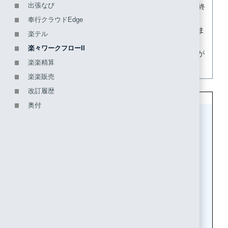
出張なび
からはじまり、「-----END CERTIFICATE-----」で終
わる形式です。
奉行クラウドEdge
「PEM」に書かれている値を改行などせずにそのま
楽テル
まテキストファイルに張り付けてください。
楽々ワークフローII
「PEM」情報をファイルでアップロードする必要が
楽楽精算
あります。
楽楽販売
改訂履歴
奥付