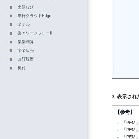
出張なび
奉行クラウドEdge
楽テル
楽々ワークフローII
楽楽精算
楽楽販売
改訂履歴
奥付
3. 表示さ
【参考】
「PEM」
「PE
「PEM