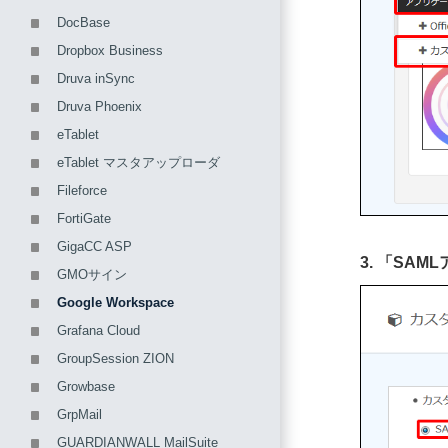
DocBase
Dropbox Business
Druva inSync
Druva Phoenix
eTablet
eTablet マスタアップローダ
Fileforce
FortiGate
GigaCC ASP
3. 「S
GMOサイン
Google Workspace
Grafana Cloud
GroupSession ZION
Growbase
GrpMail
GUARDIANWALL MailSuite