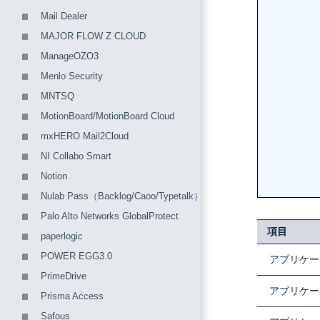
Mail Dealer
MAJOR FLOW Z CLOUD
ManageOZO3
Menlo Security
MNTSQ
MotionBoard/MotionBoard Cloud
mxHERO Mail2Cloud
NI Collabo Smart
Notion
Nulab Pass（Backlog/Caoo/Typetalk）
Palo Alto Networks GlobalProtect
項目
paperlogic
POWER EGG3.0
アプリケー
PrimeDrive
アプリケー
Prisma Access
Safous