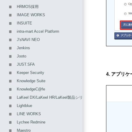
HRMOS採用
IMAGE WORKS
INSUITE
intra-mart Accel Platform
J'sNAVI NEO
Jenkins
Jooto
JUST.SFA
Keeper Security
4. アプ
Knowledge Suite
KnowledgeC@fe
LaKeel DX/LaKeel HR/LaKeel製品シリーズ
Lightblue
LINE WORKS
Lychee Redmine
Maestro