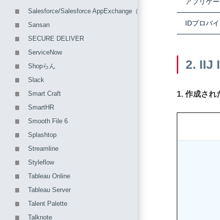
アプリケー
Salesforce/Salesforce AppExchange（Team Spiritなど）
IDプロバ
Sansan
SECURE DELIVER
ServiceNow
2. 
Shopらん
Slack
1. 作成
Smart Craft
SmartHR
Smooth File 6
Splashtop
Streamline
Styleflow
Tableau Online
Tableau Server
Talent Palette
Talknote