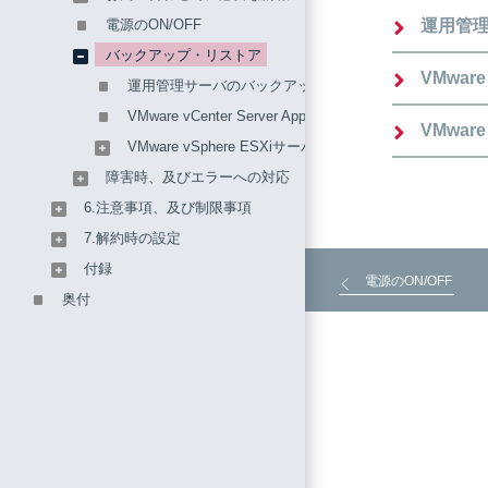
電源のON/OFF
運用管
バックアップ・リストア
VMware
運用管理サーバのバックアップリストア
VMware vCenter Server Applianceのバックアップリス
VMwar
VMware vSphere ESXiサーバのバックアップリストア
障害時、及びエラーへの対応
6.注意事項、及び制限事項
7.解約時の設定
付録
電源のON/OFF
奥付