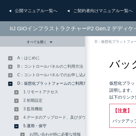
公開
マニュアル一覧へ
ご契約者向け
マニュアル一覧へ
IIJ GIOインフラストラクチャーP2 Gen.2 デ
D：仮想化プラットフォ
すべてを開く
A：はじめに
バッ
B：コントロールパネルのご利用方法
C：コントロールパネルでのお申し込み方法
仮想化プラッ
D：仮想化プラットフォームのご利用方法
説明します。
1.リモートアクセス
以下のリンク
2.初期設定
3.監視機能
【注意】
4.データのアップロード、及びダウンロード
バックアッ
5.運用・保守
お問い合わせ時に必要な情報