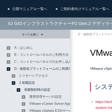
公開
マニュアル一覧へ
ご契約者向け
マニュアル一覧へ
IIJ GIOインフラストラクチャーP2 Gen.2 デ
D：仮想化プラットフォ
すべてを開く
A：はじめに
VMwa
B：コントロールパネルのご利用方法
C：コントロールパネルでのお申し込み方法
VMware v
D：仮想化プラットフォームのご利用方法
1.リモートアクセス
2.初期設定
シス
初期契約時の設定
運用管理サーバの設定
https://te
VMware vCenter Server Applianceの設定
system-t
VMware vSphere ESXiサーバの設定