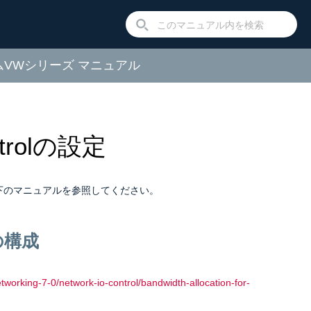
ームVWシリーズ マニュアル
ontrolの設定
が提供する以下のマニュアルを参照してください。
の構成
working-7-0/network-io-control/bandwidth-allocation-for-