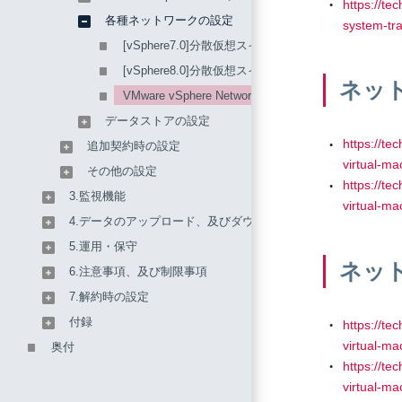
https://te
各種ネットワークの設定
system-tra
[vSphere7.0]分散仮想スイッチの設定
[vSphere8.0]分散仮想スイッチの設定
ネッ
VMware vSphere Network I/O Controlの設定
データストアの設定
https://te
追加契約時の設定
virtual-m
その他の設定
https://te
3.監視機能
virtual-ma
4.データのアップロード、及びダウンロード
5.運用・保守
ネッ
6.注意事項、及び制限事項
7.解約時の設定
付録
https://te
virtual-m
奥付
https://te
virtual-ma