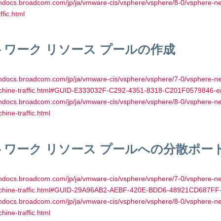
chdocs.broadcom.com/jp/ja/vmware-cis/vsphere/vsphere/8-0/vsphere-net
ffic.html
トワーク リソース プールの作成
chdocs.broadcom.com/jp/ja/vmware-cis/vsphere/vsphere/7-0/vsphere-net
achine-traffic.html#GUID-E333032F-C292-4351-8318-C201F0579846-e
chdocs.broadcom.com/jp/ja/vmware-cis/vsphere/vsphere/8-0/vsphere-net
chine-traffic.html
トワーク リソース プールへの分散ポー
chdocs.broadcom.com/jp/ja/vmware-cis/vsphere/vsphere/7-0/vsphere-net
achine-traffic.html#GUID-29A96AB2-AEBF-420E-BDD6-48921CD687FF
chdocs.broadcom.com/jp/ja/vmware-cis/vsphere/vsphere/8-0/vsphere-net
chine-traffic.html