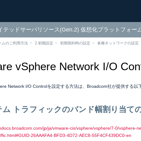
ディケイテッドサーバリソース(Gen.2) 仮想化プラットフォ
ームのご利用方法
2.初期設定
初期契約時の設定
各種ネットワークの設定
re vSphere Network I/O C
Sphere Network I/O Controlを設定する方法は、Broadcom社
テム トラフィックのバンド幅割り当て
chdocs.broadcom.com/jp/ja/vmware-cis/vsphere/vsphere/7-0/vsphere-net
raffic.html#GUID-26AAAFA4-BFD3-4D72-AEC8-55F4CF439DC0-en