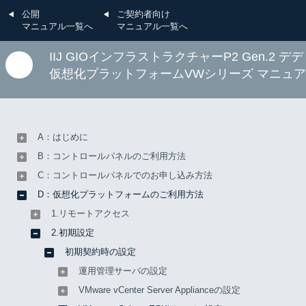
公開
ご契約者向け
マニュアル一覧へ
マニュアル一覧へ
IIJ GIOインフラストラクチャーP2 Gen.2 
仮想化プラットフォームVWシリーズ マニュ
D：仮想化プラットフォームのご利用方法
2.初期設定
初期契約時の設定
A：はじめに
[vSphere 8.0]VMware
B：コントロールパネルのご利用方法
vSphere ESXiサーバの設定
C：コントロールパネルでのお申し込み方法
D：仮想化プラットフォームのご利用方法
1.リモートアクセス
2.初期設定
vSphere 8.0の場合のVMware vSphere ESXiの初期設定につい
て説明します。
初期契約時の設定
運用管理サーバの設定
【参考】
VMware vCenter Server Applianceの設定
ESXiサーバは、メンテナンスモード、かつ、vCenter