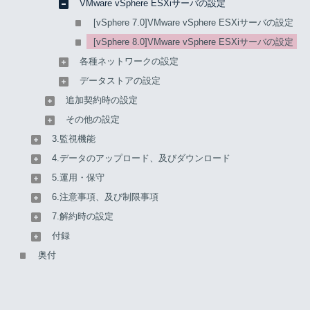
VMware vSphere ESXiサーバの設定
Serverに登録されていない状態で提供されます。
[vSphere 7.0]VMware vSphere ESXiサーバの設定
[vSphere 8.0]VMware vSphere ESXiサーバの設定
全体の流れは、以下のとおりです。
各種ネットワークの設定
データストアの設定
初期パスワードの変更
【必須】
追加契約時の設定
VMware vSphere ESXiサーバの登録
【必須】
その他の設定
3.監視機能
ルーティング設定
【任意】
4.データのアップロード、及びダウンロード
5.運用・保守
初期パスワードの変更
6.注意事項、及び制限事項
7.解約時の設定
1. リモートデスクトップ接続を使用し、
運用管理サーバ
付録
に接続します。
奥付
2. VMware Host Clientを使用し、対象のVMware
vSphere ESXiサーバに接続します。
3. 画面右上に表示されているユーザー名(root)をクリック