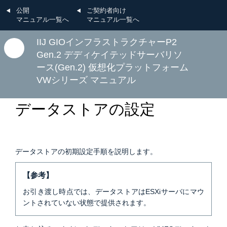
公開
ご契約者向け
マニュアル一覧へ
マニュアル一覧へ
IIJ GIOインフラストラクチャーP2
Gen.2 デディケイテッドサーバリソ
ース(Gen.2) 仮想化プラットフォーム
VWシリーズ マニュアル
D：仮想化プラットフォームのご利用方法
2.初期設定
初期契約時の設定
データストアの設定
データストアの初期設定手順を説明します。
【参考】
お引き渡し時点では、データストアはESXiサーバにマウ
ントされていない状態で提供されます。