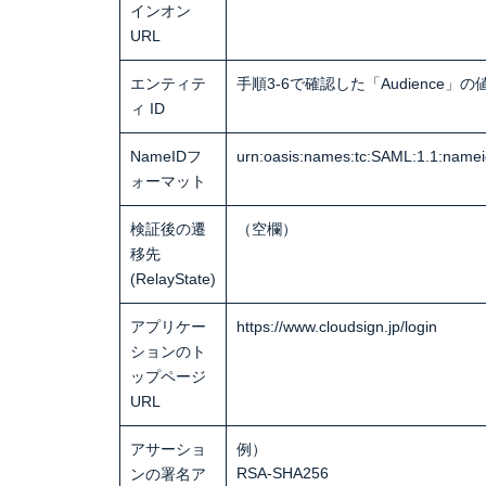
インオン
URL
エンティテ
手順3-6で確認した「Audience」の
ィ ID
NameIDフ
urn:oasis:names:tc:SAML:1.1:namei
ォーマット
検証後の遷
（空欄）
移先
(RelayState)
アプリケー
https://www.cloudsign.jp/login
ションのト
ップページ
URL
アサーショ
例）
RSA-SHA256
ンの署名ア