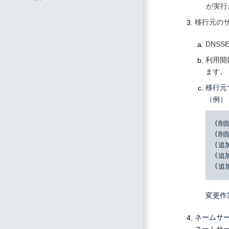
が実行
移行元の
DNS
利用開
ます。
移行元
（例）「
(削除
(削除
(追加
(追加
(追加
変更作
ネームサ