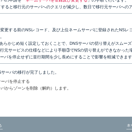
ーバの申請を「
ネームサーバを登録及び変更する
」の手順で行います。
了すると移行元のサーバへのクエリが減少し、数日で移行元サーバへの
】
変更する前のNSレコード、及び上位ネームサーバに登録されたNSレ
。
をあらかじめ短く設定しておくことで、DNSサーバの切り替えがスムー
行元サービスの仕様などにより手順③でNSの切り替えができなかった
ーバを停止せずに並行期間を少し長めにすることで影響を軽減できます
Sサーバの移行が完了しました。
サーバを停止する
ーバからゾーンを削除（解約）します。
る
本