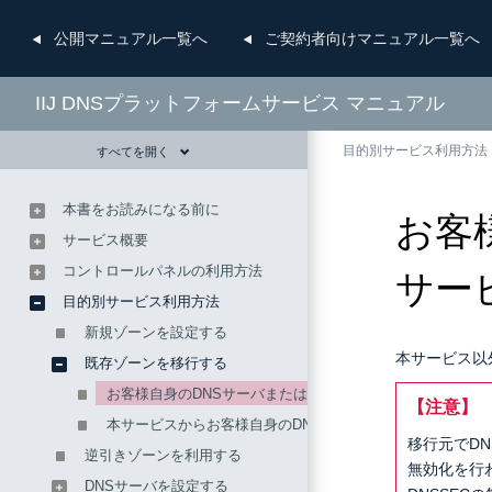
公開
マニュアル一覧へ
ご契約者向け
マニュアル一覧へ
IIJ DNSプラットフォームサービス マニュアル
目的別サービス利用方法
すべてを開く
本書をお読みになる前に
お客
サービス概要
コントロールパネルの利用方法
サー
目的別サービス利用方法
新規ゾーンを設定する
本サービス以
既存ゾーンを移行する
お客様自身のDNSサーバまたは他社DNSサービスから本サ
【注意】
本サービスからお客様自身のDNSサーバまたは他社DNSサ
移行元でD
逆引きゾーンを利用する
無効化を行
DNSサーバを設定する