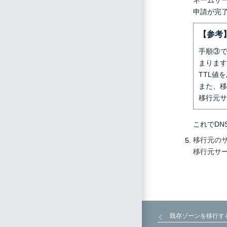
ネームサ
申請が完
【参考
手順③で
まります
TTL値
また、移
移行元サ
これでDN
移行元の
移行元サ
既存ゾーンを移行す