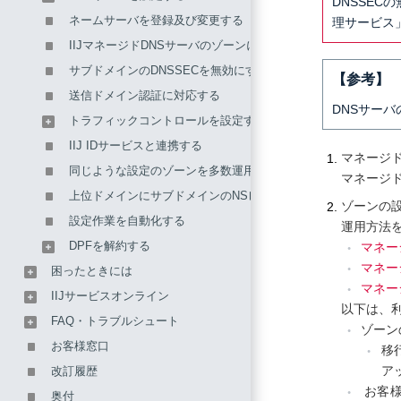
DNSSE
ネームサーバを登録及び変更する
理サービス
IIJマネージドDNSサーバのゾーンにDNSレコードを登録、更
サブドメインのDNSSECを無効にする
【参考】
送信ドメイン認証に対応する
DNSサー
トラフィックコントロールを設定する
IIJ IDサービスと連携する
マネージド
同じような設定のゾーンを多数運用する
マネージ
上位ドメインにサブドメインのNSレコードを一括登録する
ゾーンの
設定作業を自動化する
運用方法
DPFを解約する
マネー
マネー
困ったときには
マネー
IIJサービスオンライン
以下は、
FAQ・トラブルシュート
ゾーン
お客様窓口
移
ア
改訂履歴
お客様
奥付