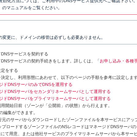
Cの無効化方法につては、ご利用中のDNSサービス提供元へご確認下さ
」のマニュアルをご覧ください。
新、または削除する
バの変更に、ドメインの移管は必ずしも必要ありません。
DNSサービスを契約する
ドDNSサービスの契約手続きをします。詳しくは、「
お申し込み・各種
設定をする
を決定し、利用形態にあわせて、以下のページの手順を参考に設定しま
ジドDNSサーバのみでDNSを運用する
ジドDNSサーバをセカンダリネームサーバとして運用する
ジドDNSサーバをプライマリネームサーバとして運用する
利用開始日前（ゾーンが「公開前」の状態）から行えます。
の編集ができます。
行元のサーバからダウンロードしたゾーンファイルを本サービスにアッ
ップロードするゾーンファイルのNSレコードはマネージドDNSサーバ
にて用意、または他社サービスのプライマリネームサーバから本サー