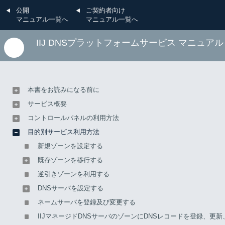
公開
ご契約者向け
マニュアル一覧へ
マニュアル一覧へ
IIJ DNSプラットフォームサービス マニュアル
目的別サービス利用方法
本書をお読みになる前に
送信ドメイン認証に対応す
サービス概要
コントロールパネルの利用方法
る
目的別サービス利用方法
新規ゾーンを設定する
既存ゾーンを移行する
「IIJマネージドDNSサービス」は、送信ドメイン認証
逆引きゾーンを利用する
（SPF、DKIM、及びDMARC）に対応するためのTXT及び
DNSサーバを設定する
CNAMEレコードの登録が行えます。
ネームサーバを登録及び変更する
TXTまたはCNAMEレコードに登録する内容については、利用
IIJマネージドDNSサーバのゾーンにDNSレコードを登録、更
しているメールサービスの管理者へお問合せください。