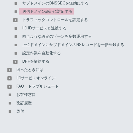
「IIJセキュアMXサービス」を利用している場合は、「IIJセキ
サブドメインのDNSSECを無効にする
ュアMXサービス」の
マニュアル・ダウンロード
から「基本機
送信ドメイン認証に対応する
能マニュアル」の「各機能の利用方法＞送信ドメイン認証を
トラフィックコントロールを設定する
利用する」の項目をご覧ください。
IIJ IDサービスと連携する
送信ドメイン認証をTXTまたはCNAMEレコードに登録す
同じような設定のゾーンを多数運用する
る際の設定例
上位ドメインにサブドメインのNSレコードを一括登録する
SPFのTXTレコードを登録する
DKIMのTXTレコードを登録する
設定作業を自動化する
DKIMのCNAMEレコードを登録する
DPFを解約する
DMARCのTXTレコードを登録する
困ったときには
関連FAQ
IIJサービスオンライン
FAQ・トラブルシュート
【注意】
お客様窓口
送信ドメイン認証に対応する際に、「IIJマネージド
改訂履歴
DNSサービス」のゾーンに登録されているNSレコー
奥付
ドを編集する場合は、必ず事前にDNSSEC設定を
「無効」にしてください（無効化操作後、必ず
DNSSEC設定の状態が「無効」に変わるまでお待ち