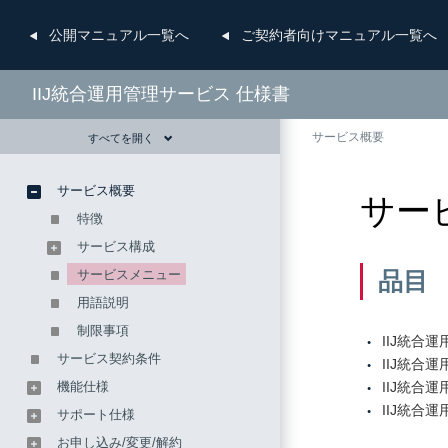
公開
マニュアル一覧へ
ご契約者向け
マニュアル一覧へ
IIJ統合運用管理サービス 仕様書
サービス概要
すべてを開く
サービス概要
サー
特徴
サービス構成
サービスメニュー
品目
用語説明
制限事項
IIJ統合
サービス契約条件
IIJ統合
機能仕様
IIJ統合
IIJ統合
サポート仕様
お申し込み/変更/解約