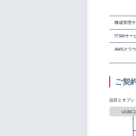
構成管理サ
ITSMサー
AWSクラ
ご契
品目とオプシ