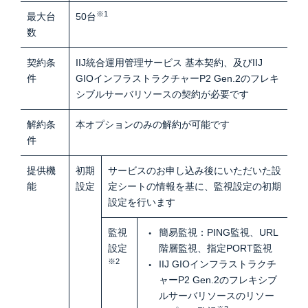
※1
最大台
50台
数
契約条
IIJ統合運用管理サービス 基本契約、及びIIJ
件
GIOインフラストラクチャーP2 Gen.2のフレキ
シブルサーバリソースの契約が必要です
解約条
本オプションのみの解約が可能です
件
提供機
初期
サービスのお申し込み後にいただいた設
能
設定
定シートの情報を基に、監視設定の初期
設定を行います
監視
簡易監視：PING監視、URL
設定
階層監視、指定PORT監視
※2
IIJ GIOインフラストラクチ
ャーP2 Gen.2のフレキシブ
ルサーバリソースのリソー