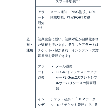
※3
スプール監視
アラ
メール通知：PING監視、URL
ート
階層監視、指定PORT監視
通知
※4
監
初期設定に従い、初動対応が自動化され
視・
た監視を行います。発生したアラートは
運用
チケットへ起票され、インシデントの対
応履歴を管理できます
アラ
メール通知
ート
IIJ GIOインフラストラクチ
通知
ャーP2 Gen.2のフレキシブ
ルサーバリソースの障害通
知
イン
チケット起票：「UOMポータ
シデ
ル」の「チケット管理」で、発