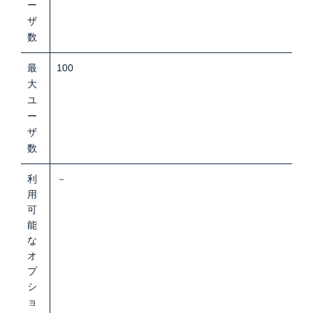
ー
ザ
数
最
100
大
ユ
ー
ザ
数
利
－
用
可
能
な
オ
プ
シ
ョ