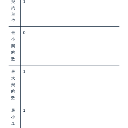
契
1
約
単
位
最
0
小
契
約
数
最
1
大
契
約
数
最
1
小
ユ