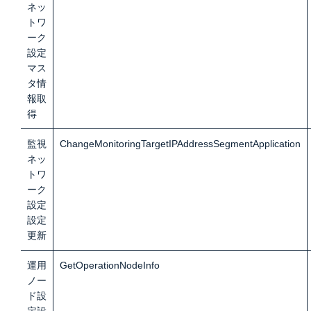
ネッ
トワ
ーク
設定
マス
タ情
報取
得
監視
ChangeMonitoringTargetIPAddressSegmentApplication
ネッ
トワ
ーク
設定
設定
更新
運用
GetOperationNodeInfo
ノー
ド設