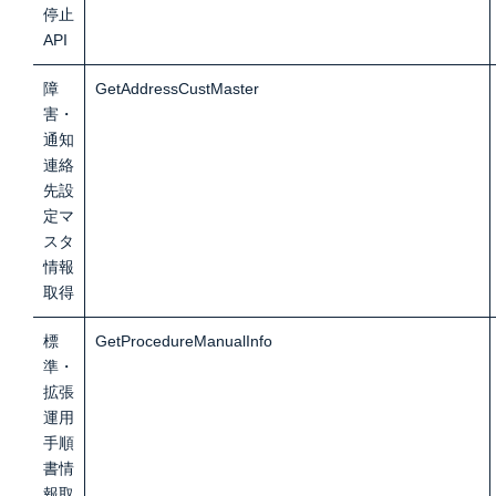
停止
API
障
GetAddressCustMaster
害・
通知
連絡
先設
定マ
スタ
情報
取
得
標
GetProcedureManualInfo
準・
拡張
運用
手順
書情
報取