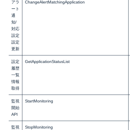
アラ
ChangeAlertMatchingApplication
ート
通
知/
対応
設定
設定
更
新
設定
GetApplicationStatusList
履歴
一覧
情報
取
得
監視
StartMonitoring
開始
API
監視
StopMonitoring