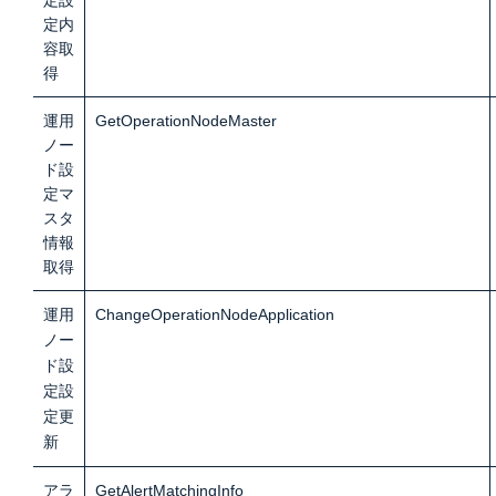
定設
定内
容取
得
運用
GetOperationNodeMaster
ノー
ド設
定
マ
スタ
情報
取得
運用
ChangeOperationNodeApplication
ノー
ド設
定設
定
更
新
アラ
GetAlertMatchingInfo