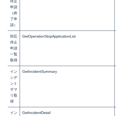
停止
申請
（終
了申
請）
対応
GetOperationStopApplicationList
停止
申請
一覧
取
得
イン
GetIncidentSummary
シデ
ント
サマ
リ取
得
イン
GetIncidentDetail