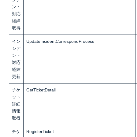
ント
対応
経緯
取
得
イン
UpdateIncidentCorrespondProcess
シデ
ント
対応
経緯
更
新
チケ
GetTicketDetail
ット
詳細
情報
取得
チケ
RegisterTicket