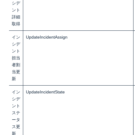
シデ
ント
詳細
取
得
イン
UpdateIncidentAssign
シデ
ント
担当
者割
当更
新
イン
UpdateIncidentState
シデ
ント
ステ
ータ
ス更
新