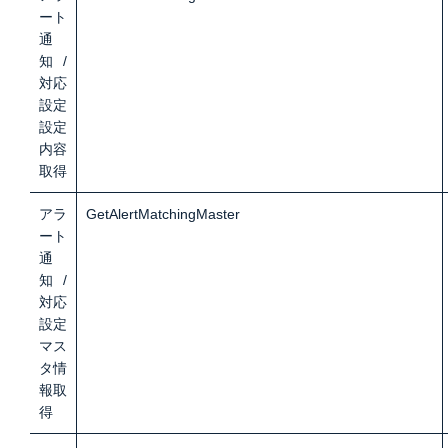
ート
通
知/
対応
設定
設定
内容
取得
アラ
GetAlertMatchingMaster
ート
通
知/
対応
設定
マス
タ情
報取
得