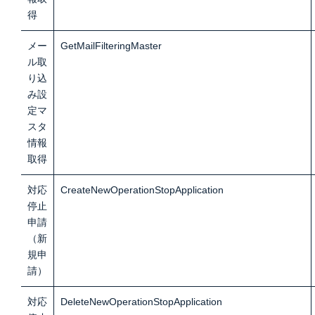
得
メー
GetMailFilteringMaster
ル取
り込
み設
定マ
スタ
情報
取得
対応
CreateNewOperationStopApplication
停止
申請
（新
規申
請）
対応
DeleteNewOperationStopApplication