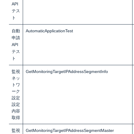
API
テス
ト
自動
AutomaticApplicationTest
申請
API
テス
ト
監視
GetMonitoringTargetIPAddressSegmentInfo
ネッ
トワ
ーク
設定
設定
内容
取得
監視
GetMonitoringTargetIPAddressSegmentMaster