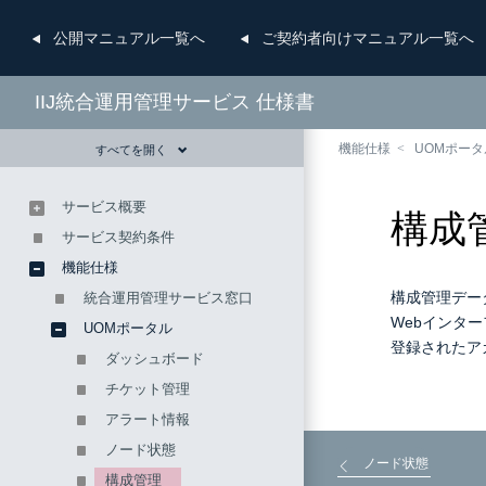
公開
マニュアル一覧へ
ご契約者向け
マニュアル一覧へ
IIJ統合運用管理サービス 仕様書
機能仕様
UOMポータ
すべてを開く
サービス概要
構成
サービス契約条件
機能仕様
構成管理デー
統合運用管理サービス窓口
Webインタ
UOMポータル
登録されたア
ダッシュボード
チケット管理
アラート情報
ノード状態
ノード状態
構成管理