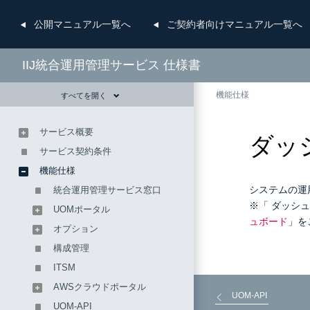
公開
マニュアル一覧へ
ご契約者向け
マニュアル一覧へ
IIJ統合運用管理サービス 仕様書
機能仕様
すべてを開く
サービス概要
ダッ
サービス契約条件
機能仕様
システムの運
統合運用管理サービス窓口
※「 ダッシ
UOMポータル
ュボード
」を
オプション
構成管理
ITSM
AWSクラウドポータル
UOM-API
UOM-API