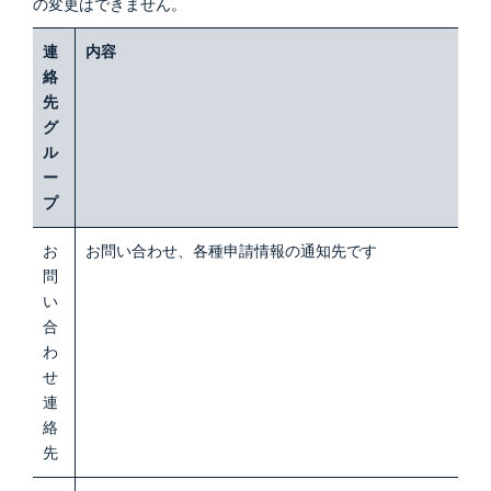
の変更はできません。
連
内容
絡
先
グ
ル
ー
プ
お
お問い合わせ、各種申請情報の通知先です
問
い
合
わ
せ
連
絡
先