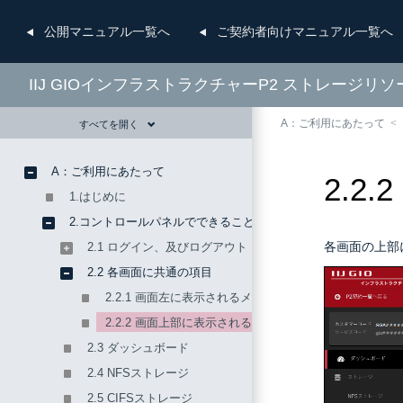
公開
マニュアル一覧へ
ご契約者向け
マニュアル一覧へ
IIJ GIOインフラストラクチャーP2 ストレージリ
A：ご利用にあたって
すべてを開く
A：ご利用にあたって
2.2
1.はじめに
2.コントロールパネルでできること
各画面の上部
2.1 ログイン、及びログアウト
2.2 各画面に共通の項目
2.2.1 画面左に表示されるメニュー
2.2.2 画面上部に表示されるメニュー
2.3 ダッシュボード
2.4 NFSストレージ
2.5 CIFSストレージ