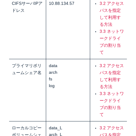
CIFSサーバIPア
10.88.134.57
3.2 アクセス
ドレス
パスを指定
して利用す
る方法
3.3 ネットワ
ークドライ
ブの割り当
て
プライマリボリ
data
3.2 アクセス
arch
ュームシェア名
パスを指定
fs
して利用す
log
る方法
3.3 ネットワ
ークドライ
ブの割り当
て
ローカルコピー
data_L
3.2 アクセス
arch_L
ボリュームシェ
パスを指定